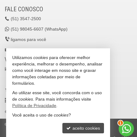
FALE CONOSCO
(51)
3547-2500
(51)
98045-6607 (WhatsApp)
ligamos para você
lavilleimoveisltda@gmail.com
Utilizamos
cookies
para oferecer melhor
VEJA MAIS
experiência, melhorar o desempenho, analisar
receba nosso newsletter
como você interage em nosso site e gravar
informações coletadas por meio de
cadastre seu imóvel
formulários.
imóveis favoritos
Ao utilizar esse site, você concorda com o uso
de
cookies
. Para mais informações visite
mapa de imóveis
Política de Privacidade
.
trabalhe conosco
Você aceita o uso de
cookies
?
1
©
2026
CRECI/RS 25036-J
Política de Privacidade
aceito cookies