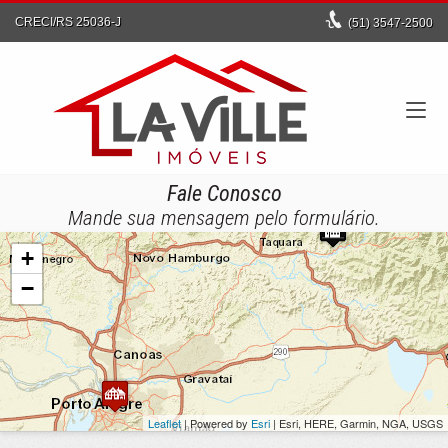
CRECI/RS 25036-J
(51)
3547-2500
Fale Conosco
Mande sua mensagem pelo formulário.
+
−
Leaflet
| Powered by
Esri
|
Esri, HERE, Garmin, NGA, USGS