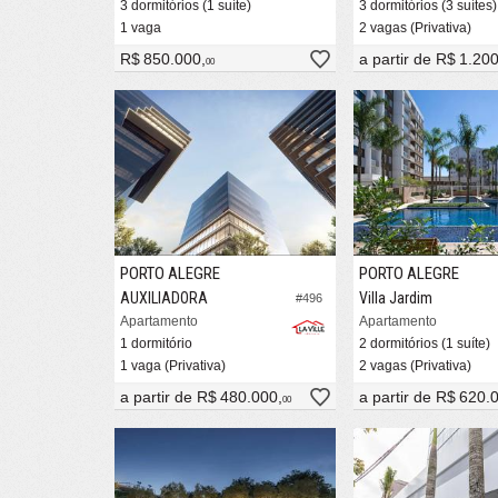
3 dormitórios (1 suíte)
3 dormitórios (3 suítes)
1 vaga
2 vagas (Privativa)
R$ 850.000,
a partir de
R$ 1.200
00
PORTO ALEGRE
PORTO ALEGRE
AUXILIADORA
Villa Jardim
#496
Apartamento
Apartamento
1 dormitório
2 dormitórios (1 suíte)
1 vaga (Privativa)
2 vagas (Privativa)
a partir de
R$ 480.000,
a partir de
R$ 620.
00