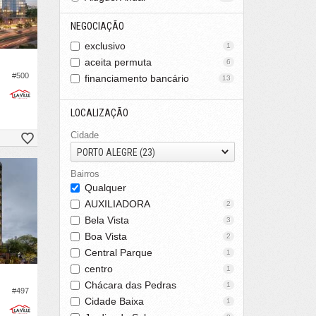
NEGOCIAÇÃO
exclusivo
1
aceita permuta
6
#500
financiamento bancário
13
LOCALIZAÇÃO
Cidade
PORTO ALEGRE (23)
Bairros
Qualquer
AUXILIADORA
2
Bela Vista
3
Boa Vista
2
Central Parque
1
centro
1
Chácara das Pedras
1
#497
Cidade Baixa
1