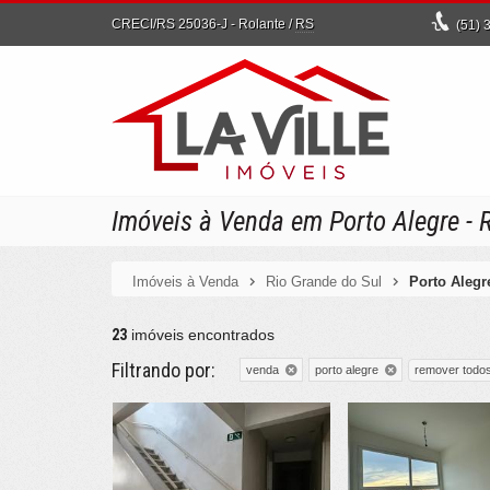
CRECI/RS 25036-J
- Rolante /
RS
(51)
3
Imóveis à Venda em Porto Alegre - 
Imóveis à Venda
Rio Grande do Sul
Porto Alegr
23
imóveis encontrados
Filtrando por:
remover todo
venda
porto alegre