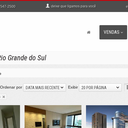
deixe que
ligamos para você
e
547-2500
VENDAS
Rio Grande do Sul
e
Ordenar por
Exibir
DATA MAIS RECENTE
20 POR PÁGINA
s