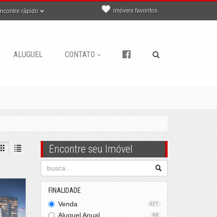
imóveis favoritos
ncontre rápido
ALUGUEL
CONTATO
Encontre seu Imóvel
FINALIDADE
Venda
327
Aluguel Anual
68