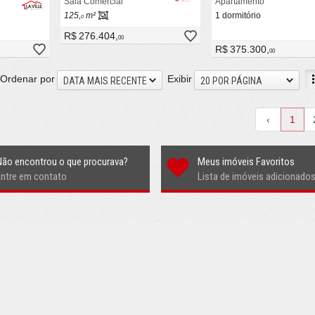
Sala Comercial
Apartamento
125,
m²
1 dormitório
0
R$ 276.404,
00
R$ 375.300,
00
Ordenar por
Exibir
DATA MAIS RECENTE
20 POR PÁGINA
‹
1
Não encontrou o que procurava?
Meus imóveis Favoritos
Entre em contato
Lista de imóveis adicionado
L PORTO ALEGRE
FALE CONOSCO
enador Tarso Dutra, nº 565
(51)
3547-2500
905 - Bairro Petrópolis
(51)
98045-6607 (WhatsApp)
 Alegre -
RS
ligamos para você
 google
lavilleimoveisltda@gmail.com