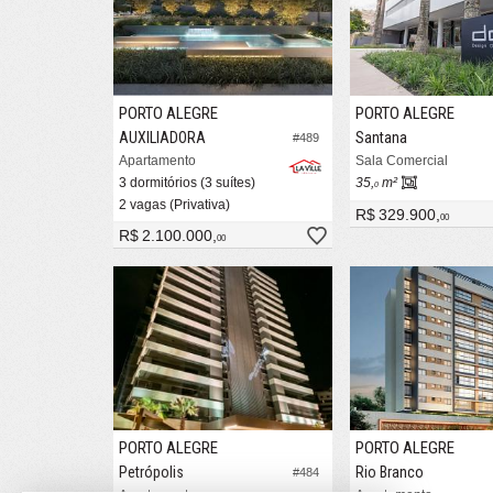
PORTO ALEGRE
PORTO ALEGRE
AUXILIADORA
Santana
#489
Apartamento
Sala Comercial
3 dormitórios (3 suítes)
35,
m²
0
2 vagas (Privativa)
R$ 329.900,
00
R$ 2.100.000,
00
PORTO ALEGRE
PORTO ALEGRE
Petrópolis
Rio Branco
#484