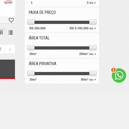
1
3 ou +
FAIXA DE PREÇO
R$
300.000
R$
4.700.000 ou +
ÁREA TOTAL
2
›
30
m²
250
m²
ou +
ÁREA PRIVATIVA
2
s
30
m²
80
m²
ou +
VEJA MAIS
receba nosso newsletter
cadastre seu imóvel
mapa de imóveis
trabalhe conosco