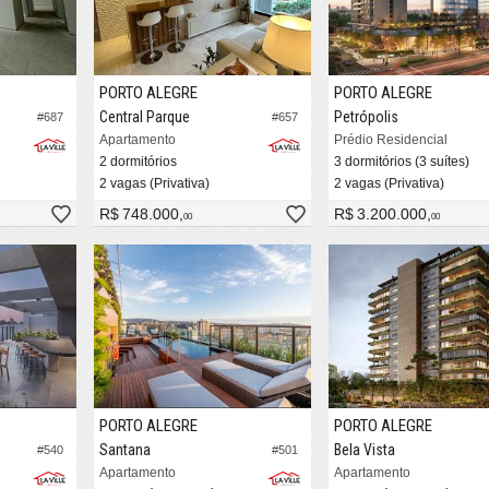
PORTO ALEGRE
PORTO ALEGRE
Central Parque
Petrópolis
#687
#657
Apartamento
Prédio Residencial
2 dormitórios
3 dormitórios (3 suítes)
2 vagas (Privativa)
2 vagas (Privativa)
R$ 748.000,
R$ 3.200.000,
00
00
PORTO ALEGRE
PORTO ALEGRE
Santana
Bela Vista
#540
#501
Apartamento
Apartamento