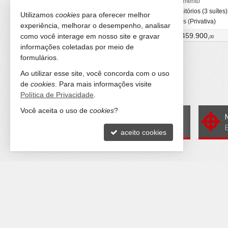
Apartamento
Apartamento
3 dormitórios (3 suítes)
3 dormitórios (3 suítes)
Utilizamos
cookies
para oferecer melhor
3 vagas (Privativa)
2 vagas (Privativa)
experiência, melhorar o desempenho, analisar
R$ 4.700.000,
R$ 1.459.900,
como você interage em nosso site e gravar
00
00
informações coletadas por meio de
formulários.
23
imóveis encontrados
Ao utilizar esse site, você concorda com o uso
de
cookies
. Para mais informações visite
5
/
5
(
1
avaliação)
Política de Privacidade
.
Você aceita o uso de
cookies
?
Quer vender seu imóvel?
Cadastre-se e anuncie conosco
aceito cookies
MATRIZ ROLANTE
FILIA
Rua Henrique Grassman, nº 40
Av. S
Centro - 95690-000
Sala 
Rolante -
RS
Porto
mapa google
mapa