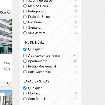
Jardim do Salso
2
Menino Deus
2
Petrópolis
3
00,
00
Praia de Belas
1
Rio Branco
1
Santana
2
Villa Jardim
1
TIPO DE IMÓVEL
Qualquer
Apartamentos
21
(todos)
Apartamento
20
#492
Prédio Residencial
1
Sala Comercial
2
CARACTERÍSTICAS
Qualquer
Mobiliado
2
Sem Mobília
1