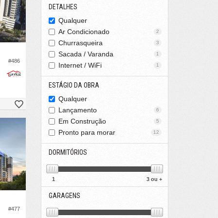
DETALHES
Qualquer
Ar Condicionado
2
Churrasqueira
3
Sacada / Varanda
1
#486
Internet / WiFi
1
ESTÁGIO DA OBRA
Qualquer
Lançamento
6
Em Construção
5
Pronto para morar
12
DORMITÓRIOS
1
3 ou +
GARAGENS
#477