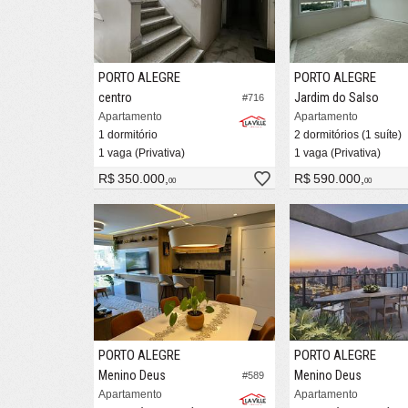
PORTO ALEGRE
PORTO ALEGRE
centro
Jardim do Salso
#716
Apartamento
Apartamento
1 dormitório
2 dormitórios (1 suíte)
1 vaga (Privativa)
1 vaga (Privativa)
R$ 350.000,
R$ 590.000,
00
00
PORTO ALEGRE
PORTO ALEGRE
Menino Deus
Menino Deus
#589
Apartamento
Apartamento