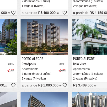
2 dormitórios (1 suíte)
3 dormitórios (3 suítes)
1 vaga (Privativa)
2 vagas (Privativa)
.000,
a partir de
R$ 490.000,
a partir de
R$ 4.159.0
00
00
PORTO ALEGRE
PORTO ALEGRE
Petrópolis
Bela Vista
#495
#493
Apartamento
Apartamento
3 dormitórios (3 suítes)
3 dormitórios (3 suítes)
2 vagas (Privativa)
2 vagas (Privativa)
000,
a partir de
R$ 1.080.000,
R$ 3.489.000,
00
00
00