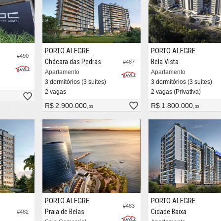
PORTO ALEGRE
PORTO ALEGRE
#490
Chácara das Pedras
Bela Vista
#487
Apartamento
Apartamento
3 dormitórios (3 suítes)
3 dormitórios (3 suítes)
2 vagas
2 vagas (Privativa)
R$ 2.900.000,
R$ 1.800.000,
00
00
PORTO ALEGRE
PORTO ALEGRE
#483
Praia de Belas
Cidade Baixa
#482