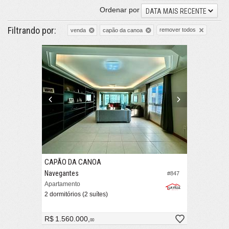
Ordenar por
DATA MAIS RECENTE
Filtrando por:
remover todos
venda
capão da canoa
CAPÃO DA CANOA
Navegantes
#847
Apartamento
2 dormitórios (2 suítes)
R$ 1.560.000,
00