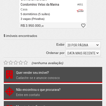
Condomínio Velas da Marina
#651
Casa
5 dormitórios (5 suítes)
3 vagas (Privativa)
R$ 3.950.000,
00
5
imóveis encontrados
Exibir
20 POR PÁGINA
Ordenar por
DATA MAIS RECENTE
(nenhuma avaliação)
Quer vender seu imóvel?
Cadastre-se e anuncie conosco
Não encontrou o que procurava?
Entre em contato