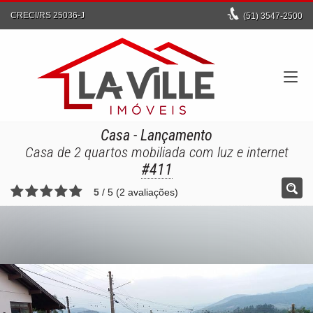
CRECI/RS 25036-J
(51)
3547-2500
Casa
- Lançamento
Casa de 2 quartos mobiliada com luz e internet
#411
5
/
5
(
2
avaliações)