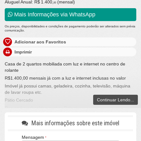
Aluguel Anual:
R$ 1.400,
(mensal)
00
Mais Informações via WhatsApp
Os preços, disponibilidades e condições de pagamento poderão ser alterados sem prévia
comunicação.
Adicionar aos Favoritos
Imprimir
Casa de 2 quartos mobiliada com luz e internet no centro de
rolante
R$1.400,00 mensais já com a luz e internet inclusas no valor
Imóvel já possui camas, geladeira, cozinha, televisão, máquina
de lavar roupa etc.
Continuar Lendo...
Pátio Cercado
Rua pedro schneider, centro, Rolante
Fone Wats: (51) 99960-1820
Mais informações sobre este imóvel
LA VILLE IMÓVEIS
Mensagem