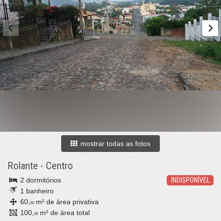
mostrar todas as fotos
Rolante
-
Centro
2 dormitórios
INDISPONÍVEL
1 banheiro
60,
m² de área privativa
00
100,
m² de área total
00