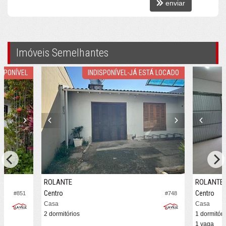
enviar
Imóveis Semelhantes
ISPONÍVEL
INDISPONÍVEL-JÁ ESTÁ LOCADO
ROLANTE
ROLANTE
Centro
Centro
#851
#748
Casa
Casa
2 dormitórios
1 dormitóri
1 vaga