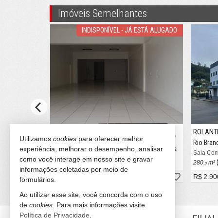
Imóveis Semelhantes
INDISPONÍVEL!
INDISPONÍVEL - JÁ ESTÁ ALUGADO
ROLANTE
ROLANT
#615
#309
Utilizamos
cookies
para oferecer melhor
Centro
Rio Bran
experiência, melhorar o desempenho, analisar
Sala Comercial
Sala Com
como você interage em nosso site e gravar
70,
m²
280,
m²
0
0
informações coletadas por meio de
R$ 1.750,
R$ 2.90
00
formulários.
Ao utilizar esse site, você concorda com o uso
de
cookies
. Para mais informações visite
Política de Privacidade
.