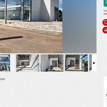
Os
al
anco