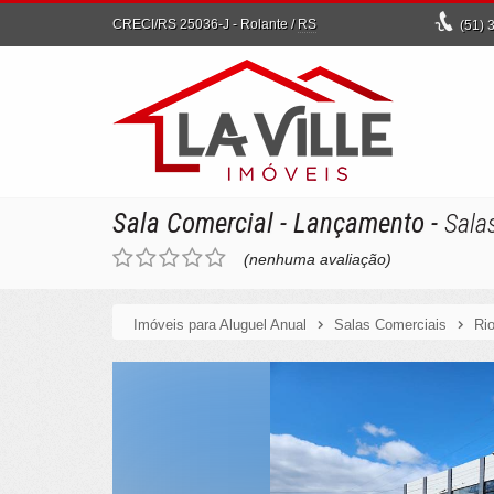
CRECI/RS 25036-J
- Rolante /
RS
(51)
3
Sala Comercial
- Lançamento
-
Sala
(nenhuma avaliação)
Imóveis para Aluguel Anual
Salas Comerciais
Ri