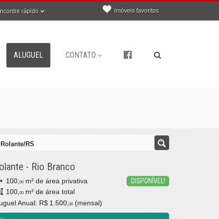
imóveis favoritos
ncontre rápido
ALUGUEL
CONTATO
- Rolante/RS
olante
-
Rio Branco
100,
m² de área privativa
DISPONÍVEL!
00
100,
m² de área total
00
uguel Anual:
R$ 1.500,
(mensal)
00