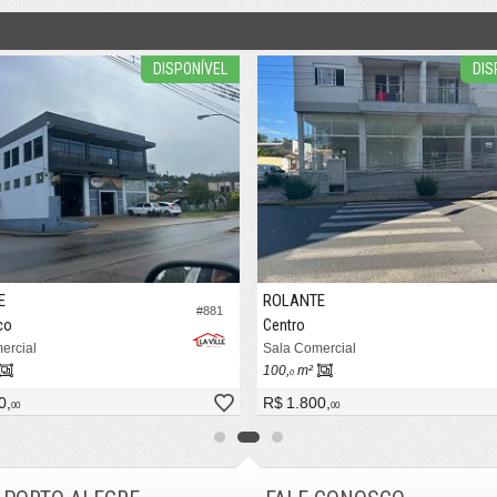
DISPONÍVEL
DIS
E
ROLANTE
#881
co
Centro
ercial
Sala Comercial
100,
m²
0
0,
R$ 1.800,
00
00