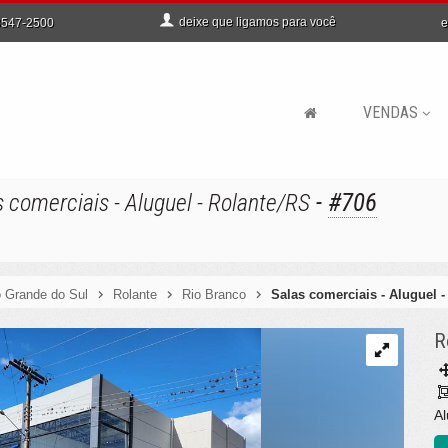
deixe que
ligamos para você
e
547-2500
VENDAS
-
#706
s comerciais - Aluguel - Rolante/RS
o Grande do Sul
Rolante
Rio Branco
Salas comerciais - Aluguel 
R
Al