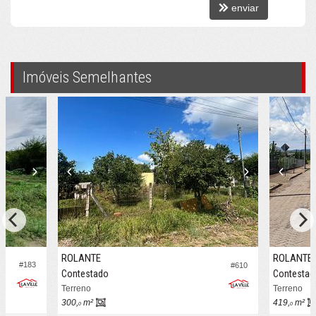
enviar
Imóveis Semelhantes
ROLANTE
ROLANTE
#183
#610
Contestado
Contestad
Terreno
Terreno
300,
m²
419,
m²
0
0