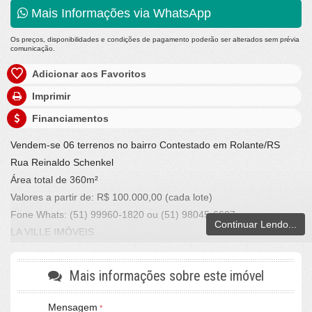
Mais Informações via WhatsApp
Os preços, disponibilidades e condições de pagamento poderão ser alterados sem prévia
comunicação.
Adicionar aos Favoritos
Imprimir
Financiamentos
Vendem-se 06 terrenos no bairro Contestado em Rolante/RS
Rua Reinaldo Schenkel
Área total de 360m²
Valores a partir de: R$ 100.000,00 (cada lote)
Fone
Whats: (51) 99960-1820 ou (51) 98045-6607
Continuar Lendo...
LA VILLE IMÓVEIS
CRECI/RS 25036-J - Rolante / RS
Mais informações sobre este imóvel
Mensagem