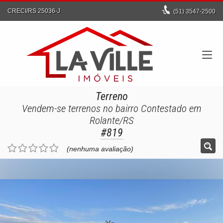
CRECI/RS 25036-J
(51)
3547-2500
Terreno
Vendem-se terrenos no bairro Contestado em
Rolante/RS
#819
(nenhuma avaliação)