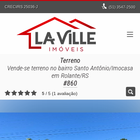
CRECI/RS 25036-J
(51)
3547-2500
Terreno
Vende-se terreno no bairro Santo Antônio/Imocasa
em Rolante/RS
#860
5
/
5
(
1
avaliação)