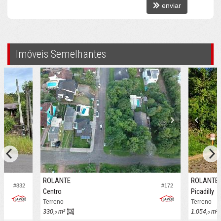
enviar
Imóveis Semelhantes
ROLANTE
ROLANTE
#832
#172
Centro
Picadilly
Terreno
Terreno
330,
m²
1.054,
m²
0
0