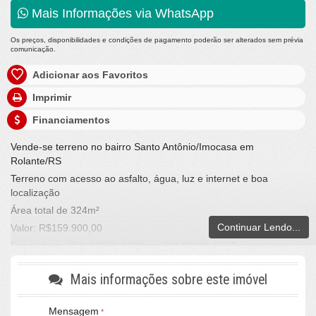
Mais Informações via WhatsApp
Os preços, disponibilidades e condições de pagamento poderão ser alterados sem prévia
comunicação.
Adicionar aos Favoritos
Imprimir
Financiamentos
Vende-se terreno no bairro Santo Antônio/Imocasa em
Rolante/RS
Terreno com acesso ao asfalto, água, luz e internet e boa
localização
Área total de 324m²
Continuar Lendo...
Valor: R$159.900,00
Fone/whats: (51) 99960-1820 ou (51) 98045-6607
LA VILLE IMÓVEIS
CRECI/RS 25036-J
Mais informações sobre este imóvel
Mensagem