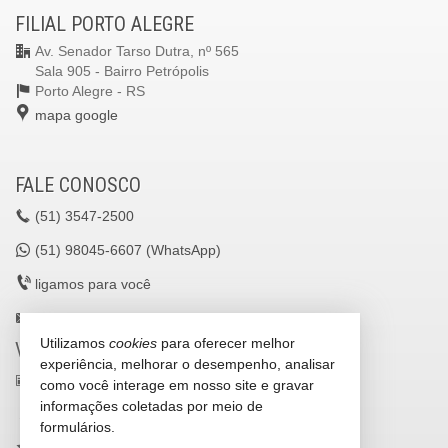
FILIAL PORTO ALEGRE
Av. Senador Tarso Dutra, nº 565
Sala 905 - Bairro Petrópolis
Porto Alegre -
RS
mapa google
FALE CONOSCO
(51)
3547-2500
(51)
98045-6607 (WhatsApp)
ligamos para você
lavilleimoveisltda@gmail.com
Utilizamos
cookies
para oferecer melhor
VEJA MAIS
experiência, melhorar o desempenho, analisar
receba nosso newsletter
como você interage em nosso site e gravar
informações coletadas por meio de
cadastre seu imóvel
formulários.