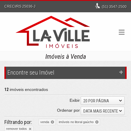
CRECI/RS 25036-J
(51)
3547-2500
Imóveis à Venda
Encontre seu Imóvel
12
imóveis encontrados
Exibir
20 POR PÁGINA
Ordenar por
DATA MAIS RECENTE
Filtrando por:
venda
imóveis no litoral gaúcho
remover todos