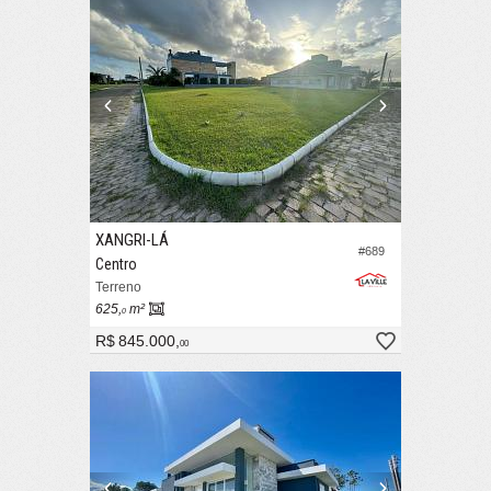
XANGRI-LÁ
#689
Centro
Terreno
625,
m²
0
R$ 845.000,
00