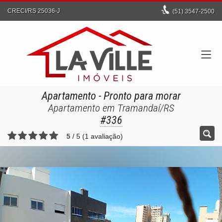
CRECI/RS 25036-J
(51)
3547-2500
Apartamento
- Pronto para morar
Apartamento em Tramandaí/RS
#336
5
/
5
(
1
avaliação)