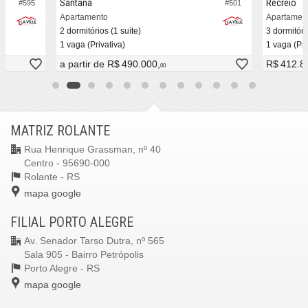
Santana
Recreio
#595
#501
Apartamento
Apartamen
2 dormitórios (1 suíte)
3 dormitóri
1 vaga (Privativa)
1 vaga (Pri
a partir de
R$ 490.000,
R$ 412.8
00
MATRIZ ROLANTE
Rua Henrique Grassman, nº 40
Centro - 95690-000
Rolante -
RS
mapa google
FILIAL PORTO ALEGRE
Av. Senador Tarso Dutra, nº 565
Sala 905 - Bairro Petrópolis
Porto Alegre -
RS
mapa google