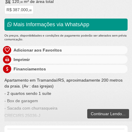
120,
m² de área total
00
R$ 387.000,
00
Mais Informações via WhatsApp
Os preços, disponibilidades e condições de pagamento poderão ser alterados sem prévia
comunicação.
Adicionar aos Favoritos
Imprimir
Financiamentos
Apartamento em Tramandaí/RS, aproximadamente 200 metros
da praia. (Av : das igrejas)
- 2 quartos sendo 1 suíte
- Box de garagem
- Sacada com churrasqueira
Continuar Lendo...
CRECI/RS 25036-J
Fone whats: 051 99960-1820