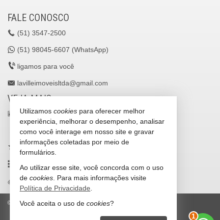
FALE CONOSCO
(51)
3547-2500
(51)
98045-6607 (WhatsApp)
ligamos para você
lavilleimoveisltda@gmail.com
VEJA MAIS
Utilizamos
cookies
para oferecer melhor
receba nosso newsletter
experiência, melhorar o desempenho, analisar
cadastre seu imóvel
como você interage em nosso site e gravar
informações coletadas por meio de
imóveis favoritos
formulários.
mapa de imóveis
Ao utilizar esse site, você concorda com o uso
de
cookies
. Para mais informações visite
trabalhe conosco
Política de Privacidade
.
Você aceita o uso de
cookies
?
©
2026
CRECI/RS 25036-J
Política de Privacidade
2