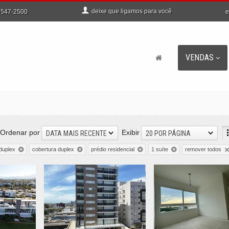
deixe que
ligamos para você
e
547-2500
VENDAS
Ordenar por
Exibir
DATA MAIS RECENTE
20 POR PÁGINA
remover todos
duplex
cobertura duplex
prédio residencial
1 suíte