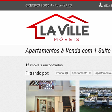
CRECI/RS 25036-J
- Rolante /
RS
(51)
3
Apartamentos à Venda com 1 Suíte
12
imóveis encontrados
Filtrando por:
venda
apartamento
apartamento 