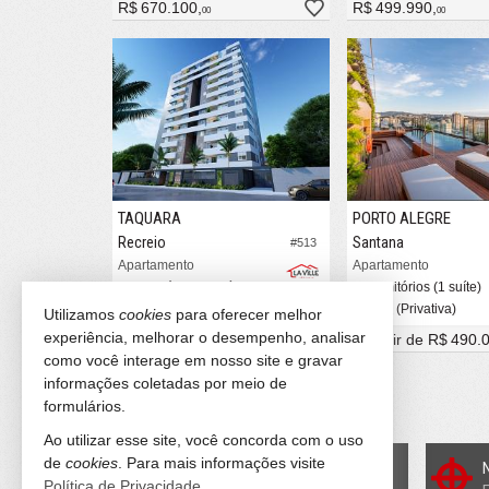
R$ 670.100,
R$ 499.990,
00
00
TAQUARA
PORTO ALEGRE
Recreio
Santana
#513
Apartamento
Apartamento
3 dormitórios (1 suíte)
2 dormitórios (1 suíte)
1 vaga (Privativa)
1 vaga (Privativa)
Utilizamos
cookies
para oferecer melhor
experiência, melhorar o desempenho, analisar
R$ 432.679,
a partir de
R$ 490.
89
como você interage em nosso site e gravar
informações coletadas por meio de
12
imóveis encontrados
formulários.
(nenhuma avaliação)
Ao utilizar esse site, você concorda com o uso
de
cookies
. Para mais informações visite
Quer vender seu imóvel?
Política de Privacidade
.