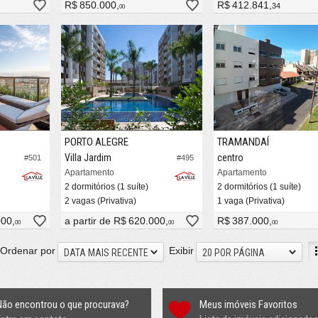
R$ 850.000,
R$ 412.841,
34
00
PORTO ALEGRE
TRAMANDAÍ
Villa Jardim
centro
#501
#495
Apartamento
Apartamento
2 dormitórios (1 suíte)
2 dormitórios (1 suíte)
2 vagas (Privativa)
1 vaga (Privativa)
000,
a partir de
R$ 620.000,
R$ 387.000,
00
00
00
Ordenar por
Exibir
DATA MAIS RECENTE
20 POR PÁGINA
Não encontrou o que procurava?
Meus imóveis Favoritos