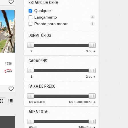
ESTÁGIO DA OBRA
Qualquer
Lançamento
4
Pronto para morar
8
DORMITÓRIOS
2
3 ou +
GARAGENS
#336
1
2 ou +
FAIXA DE PREÇO
R$
400.000
R$
1.200.000 ou +
ÁREA TOTAL
60
m²
240
m²
ou +