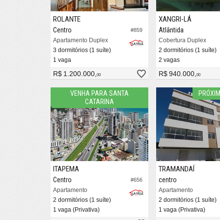
ROLANTE
XANGRI-LÁ
Centro
Atlântida
#859
Apartamento Duplex
Cobertura Duplex
3 dormitórios (1 suíte)
2 dormitórios (1 suíte)
1 vaga
2 vagas
R$ 1.200.000,
R$ 940.000,
00
00
VENHA PARA SANTA
PRÓXIM
CATARINA
ITAPEMA
TRAMANDAÍ
Centro
centro
#656
Apartamento
Apartamento
2 dormitórios (1 suíte)
2 dormitórios (1 suíte)
1 vaga (Privativa)
1 vaga (Privativa)