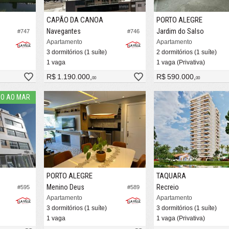
CAPÃO DA CANOA
PORTO ALEGRE
Navegantes
Jardim do Salso
#747
#746
Apartamento
Apartamento
3 dormitórios (1 suíte)
2 dormitórios (1 suíte)
1 vaga
1 vaga (Privativa)
R$ 1.190.000,
R$ 590.000,
00
00
O AO MAR
PORTO ALEGRE
TAQUARA
Menino Deus
Recreio
#595
#589
Apartamento
Apartamento
3 dormitórios (1 suíte)
3 dormitórios (1 suíte)
1 vaga
1 vaga (Privativa)