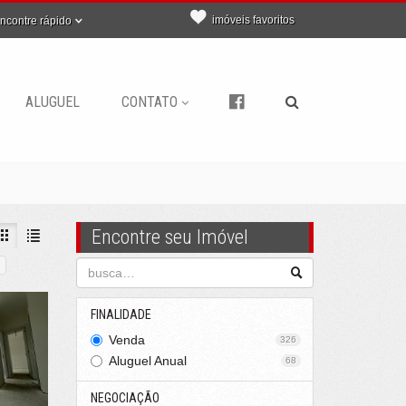
imóveis favoritos
ncontre rápido
ALUGUEL
CONTATO
Encontre seu Imóvel
FINALIDADE
Venda
326
Aluguel Anual
68
NEGOCIAÇÃO