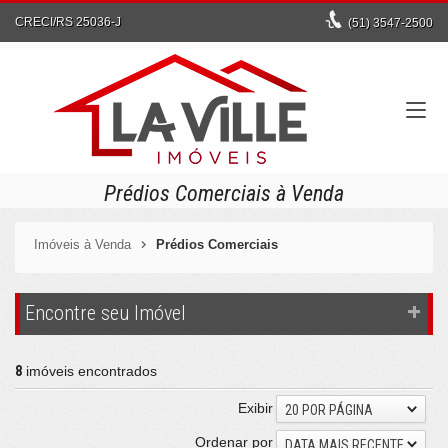
CRECI/RS 25036-J
(51)
3547-2500
Prédios Comerciais à Venda
Imóveis à Venda
Prédios Comerciais
Encontre seu Imóvel
8
imóveis encontrados
Exibir
20 POR PÁGINA
Ordenar por
DATA MAIS RECENTE