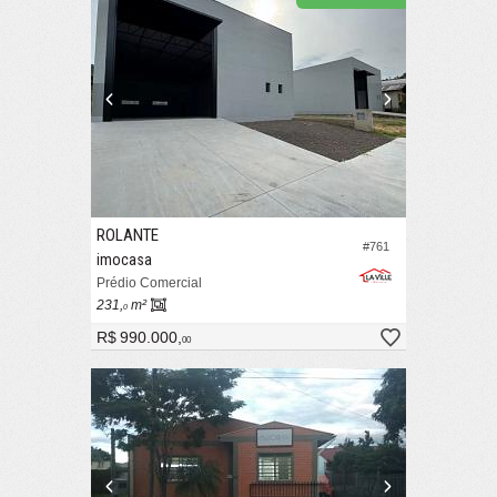
ROLANTE
#761
imocasa
Prédio Comercial
231,
m²
0
R$ 990.000,
00