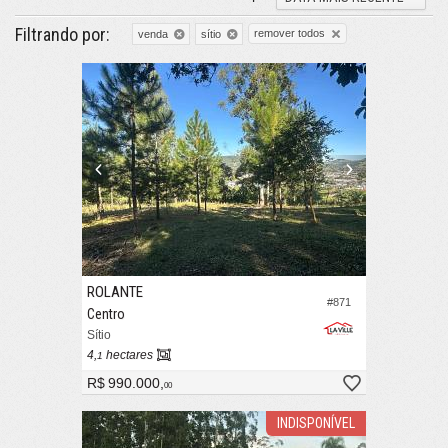
Filtrando por:
remover todos
venda
sítio
ROLANTE
#871
Centro
Sítio
4,
hectares
1
R$ 990.000,
00
INDISPONÍVEL