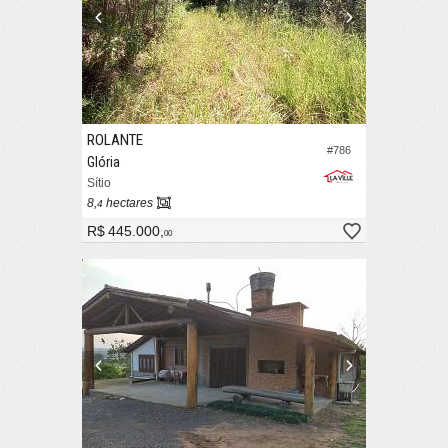
ROLANTE
#786
Glória
Sítio
8,
hectares
4
R$ 445.000,
00