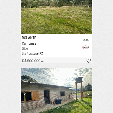
ROLANTE
#828
Campinas
Sítio
3,
hectares
5
R$ 500.000,
00