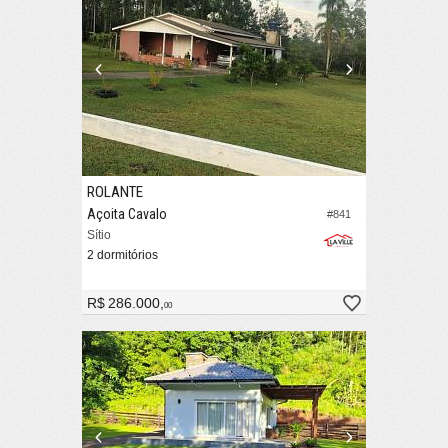
ROLANTE
Açoita Cavalo
#841
Sítio
2 dormitórios
R$ 286.000,
00