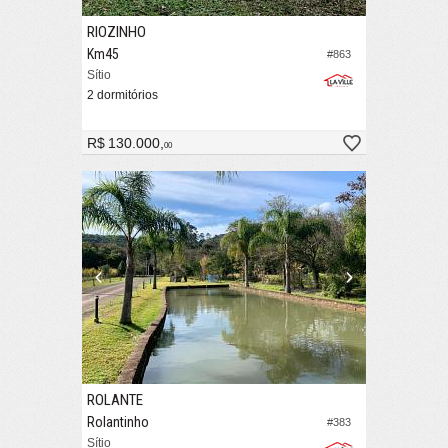
RIOZINHO
Km45
#863
Sítio
2 dormitórios
R$ 130.000,
00
ROLANTE
Rolantinho
#383
Sítio