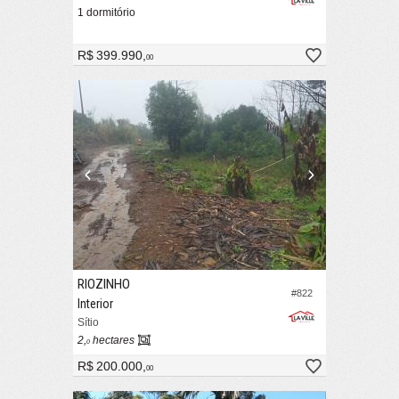
1 dormitório
R$ 399.990,
00
RIOZINHO
#822
Interior
Sítio
2,
hectares
0
R$ 200.000,
00