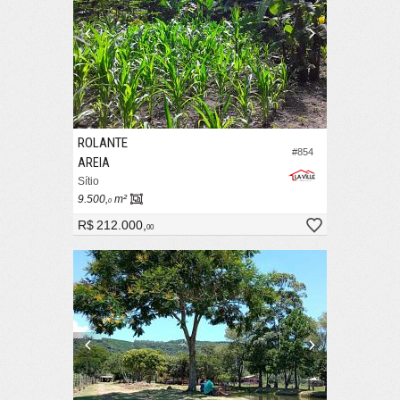
ROLANTE
#854
AREIA
Sítio
9.500,
m²
0
R$ 212.000,
00