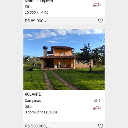
Morro da Figueira
Sítio
15.000,
m²
0
R$ 89.900,
00
ROLANTE
Campinas
#842
Sítio
3 dormitórios (1 suíte)
R$ 530.000,
00