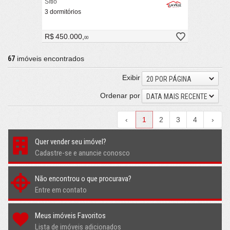
Sítio
3 dormitórios
R$ 450.000,
00
67
imóveis encontrados
Exibir
20 POR PÁGINA
Ordenar por
DATA MAIS RECENTE
‹
1
2
3
4
›
Quer vender seu imóvel?
Cadastre-se e anuncie conosco
Não encontrou o que procurava?
Entre em contato
Meus imóveis Favoritos
Lista de imóveis adicionados