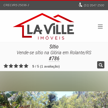
CRECI/RS 25036-J
(51)
3547-2500
Sítio
Vende-se sítio na Glória em Rolante/RS
#786
5
/
5
(
1
avaliação)