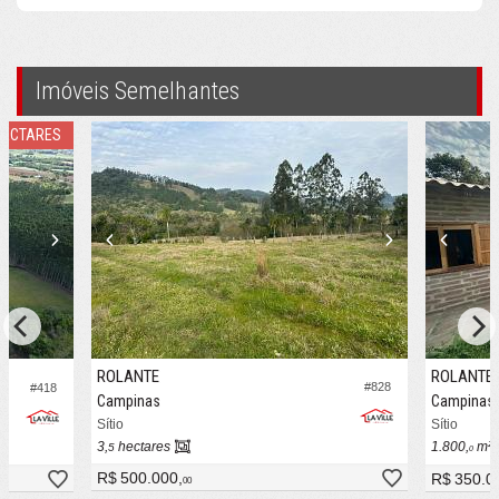
Imóveis Semelhantes
HECTARES
ROLANTE
ROLANTE
#828
#418
Campinas
Campinas
Sítio
Sítio
3,
hectares
1.800,
m²
5
0
R$ 500.000,
R$ 350.0
00