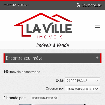
CRECI/RS 25036-J
(51)
3547-2500
Imóveis à Venda
Encontre seu Imóvel
140
imóveis encontrados
Exibir
20 POR PÁGINA
Ordenar por
DATA MAIS RECENTE
Filtrando por:
pronto para morar