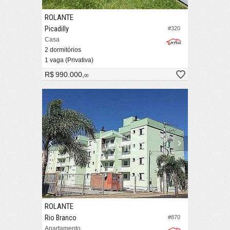
ROLANTE
Picadilly
#320
Casa
2 dormitórios
1 vaga (Privativa)
R$ 990.000,
00
ROLANTE
Rio Branco
#870
Apartamento