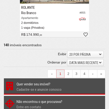
ROLANTE
Rio Branco
#855
Apartamento
2 dormitórios
1 vaga (Privativa)
R$ 174.990,
00
140
imóveis encontrados
Exibir
20 POR PÁGINA
Ordenar por
DATA MAIS RECENTE
‹
1
2
3
4
›
»
Quer vender seu imóvel?
Cadastre-se e anuncie conosco
Não encontrou o que procurava?
Entre em contato