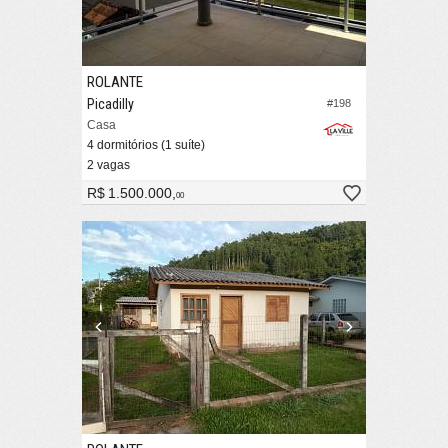
ROLANTE
Picadilly
#198
Casa
4 dormitórios (1 suíte)
2 vagas
R$ 1.500.000,
00