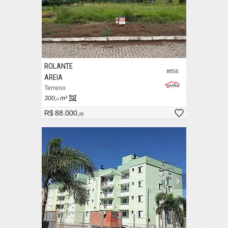
ROLANTE
#856
AREIA
Terreno
300,
m²
0
R$ 88.000,
00