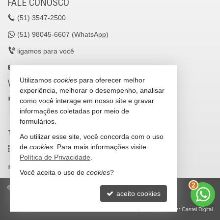
FALE CONOSCO
(51)
3547-2500
(51)
98045-6607 (WhatsApp)
ligamos para você
lavilleimoveisltda@gmail.com
Utilizamos
cookies
para oferecer melhor
VEJA MAIS
experiência, melhorar o desempenho, analisar
receba nosso newsletter
como você interage em nosso site e gravar
informações coletadas por meio de
cadastre seu imóvel
formulários.
imóveis favoritos
Ao utilizar esse site, você concorda com o uso
de
cookies
. Para mais informações visite
mapa de imóveis
Política de Privacidade
.
trabalhe conosco
Você aceita o uso de
cookies
?
3
©
2026
CRECI/RS 25036-J
Política de Privacidade
aceito cookies
Site para imobiliárias
: Castel Digital