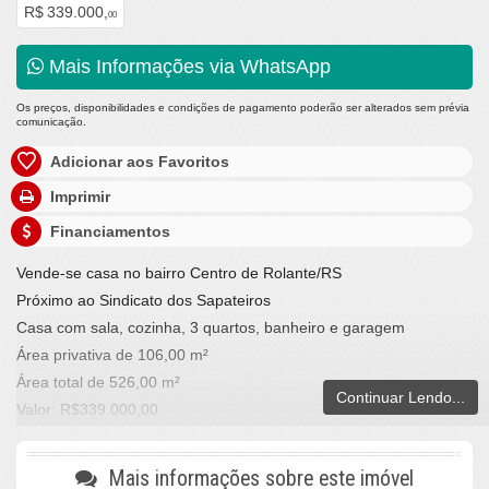
R$ 339.000,
00
Mais Informações via WhatsApp
Os preços, disponibilidades e condições de pagamento poderão ser alterados sem prévia
comunicação.
Adicionar aos Favoritos
Imprimir
Financiamentos
Vende-se casa no bairro Centro de Rolante/RS
Próximo ao Sindicato dos Sapateiros
Casa com sala, cozinha, 3 quartos, banheiro e garagem
Área privativa de 106,00 m²
Área total de 526,00 m²
Continuar Lendo...
Valor: R$339.000,00
Aceita proposta
Fone/whats: (051) 99960-1820 ou (51) 98045-6607
Mais informações sobre este imóvel
LA VILLE IMÓVEIS