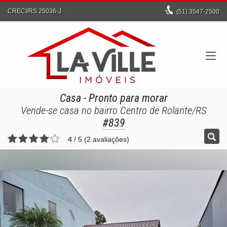
CRECI/RS 25036-J
(51)
3547-2500
Casa
- Pronto para morar
Vende-se casa no bairro Centro de Rolante/RS
#839
4
/
5
(
2
avaliações)