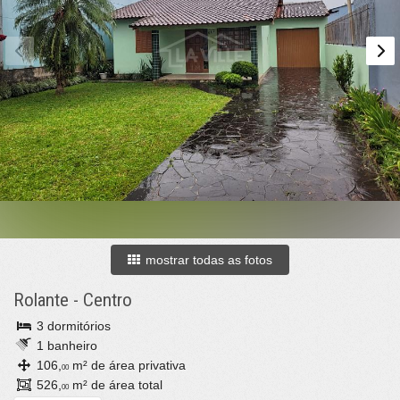
mostrar todas as fotos
Rolante
-
Centro
3 dormitórios
1 banheiro
106,
m² de área privativa
00
526,
m² de área total
00