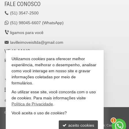
FALE CONOSCO
(51)
3547-2500
(51)
98045-6607 (WhatsApp)
ligamos para você
lavilleimoveisltda@gmail.com
VEJA MAIS
Utilizamos
cookies
para oferecer melhor
receba nosso newsletter
experiência, melhorar o desempenho, analisar
cadastre seu imóvel
como você interage em nosso site e gravar
informações coletadas por meio de
imóveis favoritos
formulários.
mapa de imóveis
Ao utilizar esse site, você concorda com o uso
de
cookies
. Para mais informações visite
trabalhe conosco
Política de Privacidade
.
Você aceita o uso de
cookies
?
©
2026
CRECI/RS 25036-J
Política de Privacidade
2
aceito cookies
Site para imobiliárias
: Castel Digital