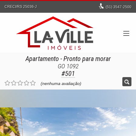
CRECI/RS 25036-J
(51)
3547-2500
Apartamento
- Pronto para morar
GO 1092
#501
(nenhuma avaliação)