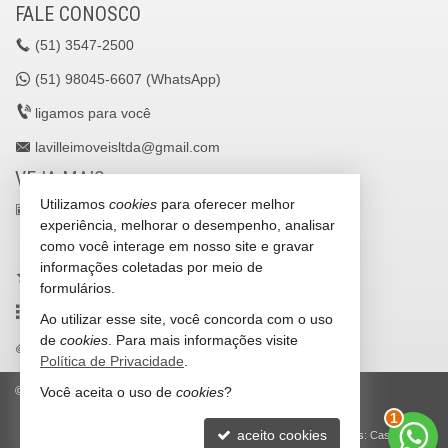
FALE CONOSCO
(51)
3547-2500
(51)
98045-6607 (WhatsApp)
ligamos para você
lavilleimoveisltda@gmail.com
VEJA MAIS
Utilizamos
cookies
para oferecer melhor
receba nosso newsletter
experiência, melhorar o desempenho, analisar
cadastre seu imóvel
como você interage em nosso site e gravar
informações coletadas por meio de
imóveis favoritos
formulários.
mapa de imóveis
Ao utilizar esse site, você concorda com o uso
de
cookies
. Para mais informações visite
trabalhe conosco
Política de Privacidade
.
Você aceita o uso de
cookies
?
©
2026
CRECI/RS 25036-J
Política de Privacidade
2
aceito cookies
Site para imobiliárias
: Castel Digital