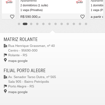
Apartamento
Apartamen
2 dormitórios (1 suíte)
1 dormitóri
1 vaga (Privativa)
1 vaga (Pri
R$ 590.000,
a partir 
00
MATRIZ ROLANTE
Rua Henrique Grassman, nº 40
Centro - 95690-000
Rolante -
RS
mapa google
FILIAL PORTO ALEGRE
Av. Senador Tarso Dutra, nº 565
Sala 905 - Bairro Petrópolis
Porto Alegre -
RS
mapa google