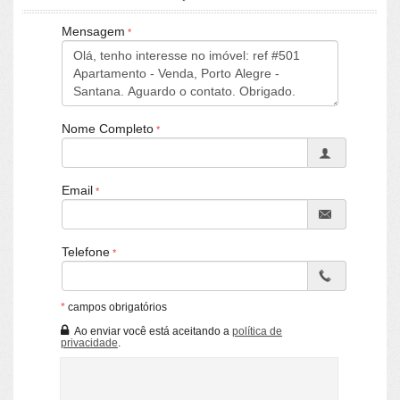
40 A 57m².
Mensagem
Características do Empreendimento
Gerador
Sala de Jogos
Salão de Festas
Piscina
Espaço Fitness
Nome Completo
Portaria 24h
Portão Eletrônico
Playground
Bicicletário
Email
Câmeras de Segurança
Gás Central
Elevador
Depósito
Telefone
Coworking
Lavanderia Coletiva
Espaço Zen
*
campos obrigatórios
Ao enviar você está aceitando a
política de
privacidade
.