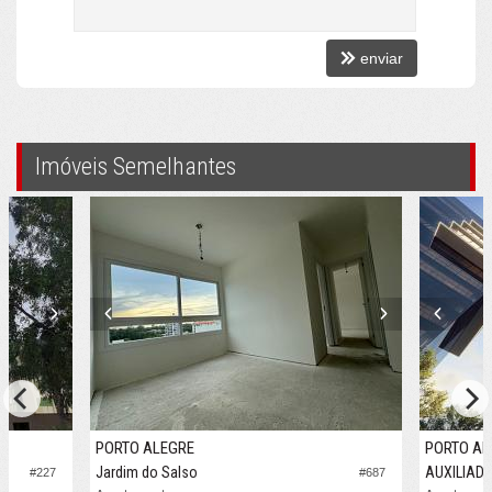
enviar
Imóveis Semelhantes
PORTO ALEGRE
PORTO AL
Jardim do Salso
AUXILIAD
#227
#687