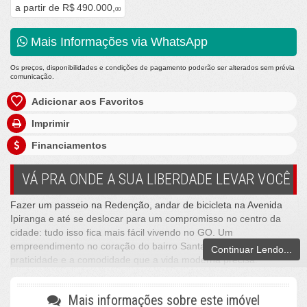
a partir de
R$ 490.000,
00
Mais Informações via WhatsApp
Os preços, disponibilidades e condições de pagamento poderão ser alterados sem prévia
comunicação.
Adicionar aos Favoritos
Imprimir
Financiamentos
VÁ PRA ONDE A SUA LIBERDADE LEVAR VOCÊ
Fazer um passeio na Redenção, andar de bicicleta na Avenida
Ipiranga e até se deslocar para um compromisso no centro da
cidade: tudo isso fica mais fácil vivendo no GO. Um
empreendimento no coração do bairro Santana. conectaso com a
Continuar Lendo...
praticidade e a comodidade que a vida moderna precisa.
Mais informações sobre este imóvel
1 e 2 Dorms.