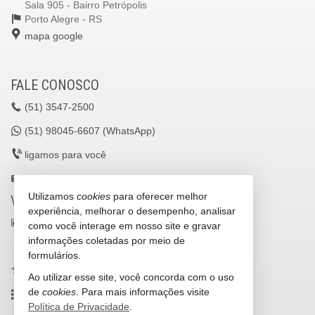
Sala 905 - Bairro Petrópolis
Porto Alegre -
RS
mapa google
FALE CONOSCO
(51)
3547-2500
(51)
98045-6607 (WhatsApp)
ligamos para você
lavilleimoveisltda@gmail.com
Utilizamos
cookies
para oferecer melhor
VEJA MAIS
experiência, melhorar o desempenho, analisar
receba nosso newsletter
como você interage em nosso site e gravar
informações coletadas por meio de
cadastre seu imóvel
formulários.
imóveis favoritos
Ao utilizar esse site, você concorda com o uso
de
cookies
. Para mais informações visite
mapa de imóveis
Política de Privacidade
.