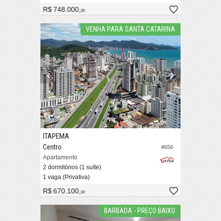
R$ 748.000,
00
VENHA PARA SANTA CATARINA
ITAPEMA
Centro
#656
Apartamento
2 dormitórios (1 suíte)
1 vaga (Privativa)
R$ 670.100,
00
BARBADA - PREÇO BAIXO