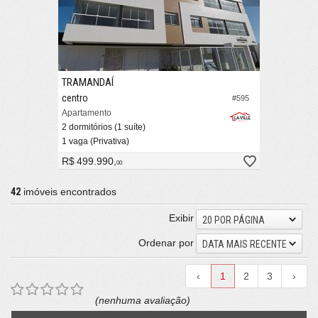
TRAMANDAÍ
centro
#595
Apartamento
2 dormitórios (1 suíte)
1 vaga (Privativa)
R$ 499.990,
00
42
imóveis encontrados
Exibir
20 POR PÁGINA
Ordenar por
DATA MAIS RECENTE
‹
1
2
3
›
(nenhuma avaliação)