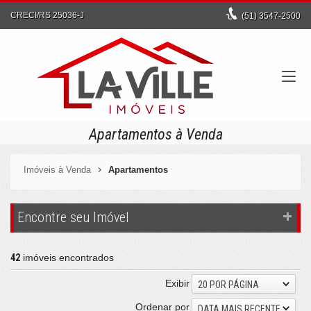
CRECI/RS 25036-J
(51)
3547-2500
Apartamentos à Venda
Imóveis à Venda
Apartamentos
Encontre seu Imóvel
42
imóveis encontrados
Exibir
20 POR PÁGINA
Ordenar por
DATA MAIS RECENTE