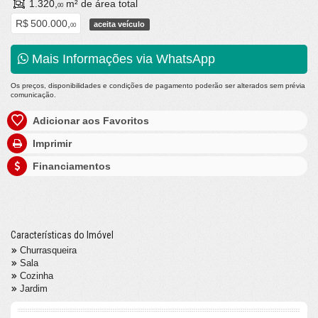
1.320,
m² de área total
00
R$ 500.000,
aceita veículo
00
Mais Informações via WhatsApp
Os preços, disponibilidades e condições de pagamento poderão ser alterados sem prévia
comunicação.
Adicionar aos Favoritos
Imprimir
Financiamentos
Características do Imóvel
Churrasqueira
Sala
Cozinha
Jardim