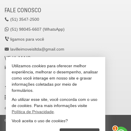
FALE CONOSCO
(51)
3547-2500
(51)
98045-6607 (WhatsApp)
ligamos para você
lavilleimoveisltda@gmail.com
VEJA MAIS
Utilizamos
cookies
para oferecer melhor
receba nosso newsletter
experiência, melhorar o desempenho, analisar
cadastre seu imóvel
como você interage em nosso site e gravar
informações coletadas por meio de
imóveis favoritos
formulários.
mapa de imóveis
Ao utilizar esse site, você concorda com o uso
de
cookies
. Para mais informações visite
trabalhe conosco
Política de Privacidade
.
Você aceita o uso de
cookies
?
©
2026
CRECI/RS 25036-J
Política de Privacidade
2