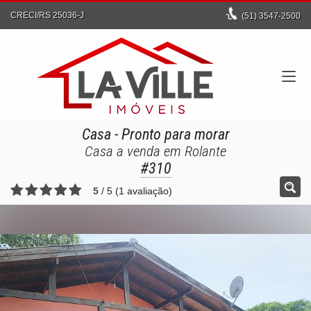
CRECI/RS 25036-J
(51)
3547-2500
Casa
- Pronto para morar
Casa a venda em Rolante
#310
5
/
5
(
1
avaliação)