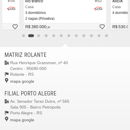
Rio Branco
AREIA
#700
#552
Casa
Casa
3 dormitórios
4 dormitóri
2 vagas (Privativa)
R$ 380.000,
R$ 530.0
00
MATRIZ ROLANTE
Rua Henrique Grassman, nº 40
Centro - 95690-000
Rolante -
RS
mapa google
FILIAL PORTO ALEGRE
Av. Senador Tarso Dutra, nº 565
Sala 905 - Bairro Petrópolis
Porto Alegre -
RS
mapa google