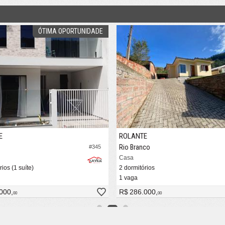
ÓTIMA OPORTUNIDADE
E
ROLANTE
Rio Branco
#345
Casa
ios (1 suíte)
2 dormitórios
1 vaga
000,
R$ 286.000,
00
00