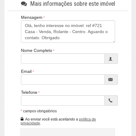
Mais informações sobre este imóvel
Fone Whats: (51) 99960-1820
Mensagem
LA VILLE IMÓVEIS
CRECI/RS 25036-J - Rolante / RS
Nome Completo
Email
Telefone
*
campos obrigatórios
Ao enviar você está aceitando a
política de
privacidade
.