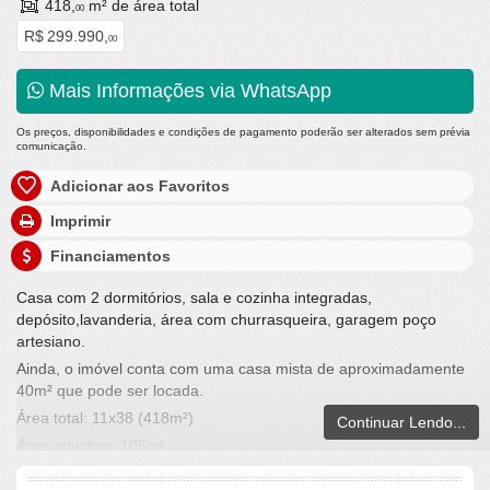
418,
m² de área total
00
R$ 299.990,
00
Mais Informações via WhatsApp
Os preços, disponibilidades e condições de pagamento poderão ser alterados sem prévia
comunicação.
Adicionar aos Favoritos
Imprimir
Financiamentos
Casa com 2 dormitórios, sala e cozinha integradas,
depósito,lavanderia, área com churrasqueira, garagem poço
artesiano.
Ainda, o imóvel conta com uma casa mista de aproximadamente
40m² que pode ser locada.
Área total: 11x38 (418m²)
Continuar Lendo...
Área privativa: 105m²
R$299.990,00