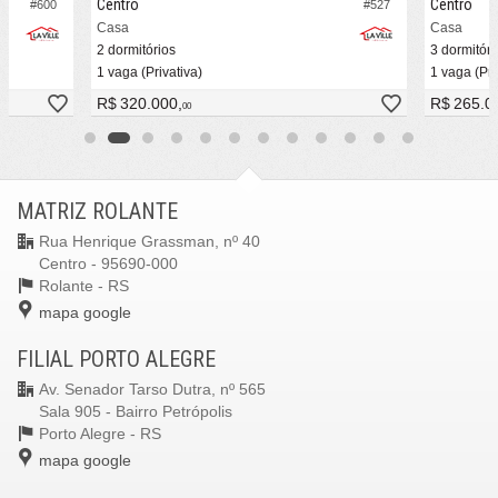
Centro
Centro
#600
#527
Casa
Casa
2 dormitórios
3 dormitóri
1 vaga (Privativa)
1 vaga (Pri
R$ 320.000,
R$ 265.0
00
MATRIZ ROLANTE
Rua Henrique Grassman, nº 40
Centro - 95690-000
Rolante -
RS
mapa google
FILIAL PORTO ALEGRE
Av. Senador Tarso Dutra, nº 565
Sala 905 - Bairro Petrópolis
Porto Alegre -
RS
mapa google