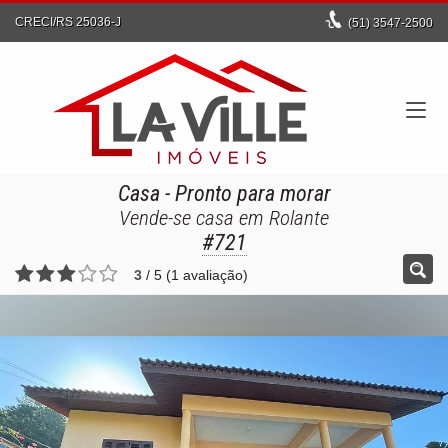
CRECI/RS 25036-J
(51)
3547-2500
Casa
- Pronto para morar
Vende-se casa em Rolante
#721
3
/
5
(
1
avaliação)