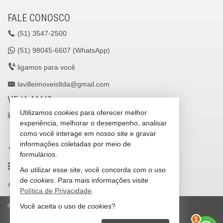
FALE CONOSCO
(51)
3547-2500
(51)
98045-6607 (WhatsApp)
ligamos para você
lavilleimoveisltda@gmail.com
VEJA MAIS
Utilizamos
cookies
para oferecer melhor
receba nosso newsletter
experiência, melhorar o desempenho, analisar
cadastre seu imóvel
como você interage em nosso site e gravar
informações coletadas por meio de
imóveis favoritos
formulários.
mapa de imóveis
Ao utilizar esse site, você concorda com o uso
de
cookies
. Para mais informações visite
trabalhe conosco
Política de Privacidade
.
Você aceita o uso de
cookies
?
©
2026
CRECI/RS 25036-J
Política de Privacidade
2