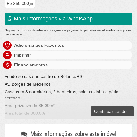
R$ 250.000,
00
Mais Informações via WhatsApp
Os preços, disponibilidades e condições de pagamento poderão ser alterados sem prévia
comunicação.
Adicionar aos Favoritos
Imprimir
Financiamentos
Vende-se casa no centro de Rolante/RS
Av. Borges de Medeiros
Casa com 3 dormitórios, 2 banheiros, sala, cozinha e pátio
cercado
Área privativa de 65,00m²
Continuar Lendo...
Área total de 300,00m²
Valor: R$250.000,00
Fone/whats (51) 99960-1820 ou (51) 98045-6607
Mais informações sobre este imóvel
LA VILLE IMOVEIS