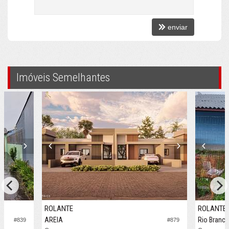
enviar
Imóveis Semelhantes
ROLANTE
ROLANTE
AREIA
Rio Branc
#839
#879