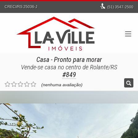
CRECI/RS 25036-J
(51)
3547-2500
Casa
- Pronto para morar
Vende-se casa no centro de Rolante/RS
#849
(nenhuma avaliação)