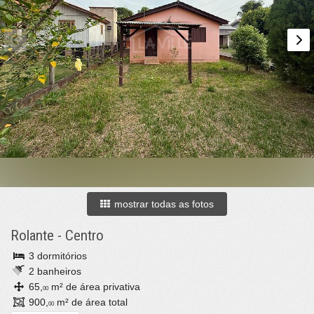
mostrar todas as fotos
Rolante
-
Centro
3 dormitórios
2 banheiros
65,
m² de área privativa
00
900,
m² de área total
00