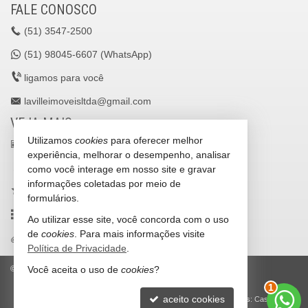
FALE CONOSCO
(51)
3547-2500
(51)
98045-6607 (WhatsApp)
ligamos para você
lavilleimoveisltda@gmail.com
VEJA MAIS
Utilizamos
cookies
para oferecer melhor
receba nosso newsletter
experiência, melhorar o desempenho, analisar
cadastre seu imóvel
como você interage em nosso site e gravar
informações coletadas por meio de
imóveis favoritos
formulários.
mapa de imóveis
Ao utilizar esse site, você concorda com o uso
de
cookies
. Para mais informações visite
trabalhe conosco
Política de Privacidade
.
Você aceita o uso de
cookies
?
©
2026
CRECI/RS 25036-J
Política de Privacidade
2
aceito cookies
Site para imobiliárias
: Castel Digital