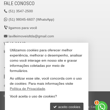
FALE CONOSCO
(51)
3547-2500
(51)
98045-6607 (WhatsApp)
ligamos para você
lavilleimoveisltda@gmail.com
VEJA MAIS
Utilizamos
cookies
para oferecer melhor
receba nosso newsletter
experiência, melhorar o desempenho, analisar
cadastre seu imóvel
como você interage em nosso site e gravar
informações coletadas por meio de
imóveis favoritos
formulários.
mapa de imóveis
Ao utilizar esse site, você concorda com o uso
de
cookies
. Para mais informações visite
trabalhe conosco
Política de Privacidade
.
Você aceita o uso de
cookies
?
©
2026
CRECI/RS 25036-J
Política de Privacidade
1
aceito cookies
Site para imobiliárias
: Castel Digital