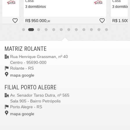
Casa
Casa
3 dormitórios
3 dormitóri
R$ 950.000,
R$ 1.500
00
MATRIZ ROLANTE
Rua Henrique Grassman, nº 40
Centro - 95690-000
Rolante -
RS
mapa google
FILIAL PORTO ALEGRE
Av. Senador Tarso Dutra, nº 565
Sala 905 - Bairro Petrópolis
Porto Alegre -
RS
mapa google