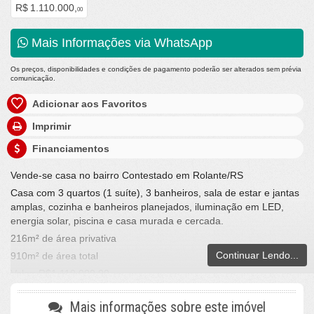
R$ 1.110.000,
00
Mais Informações via WhatsApp
Os preços, disponibilidades e condições de pagamento poderão ser alterados sem prévia
comunicação.
Adicionar aos Favoritos
Imprimir
Financiamentos
Vende-se casa no bairro Contestado em Rolante/RS
Casa com 3 quartos (1 suíte), 3 banheiros, sala de estar e jantas
amplas, cozinha e banheiros planejados, iluminação em LED,
energia solar, piscina e casa murada e cercada.
216m² de área privativa
Continuar Lendo...
910m² de área total
Valor: R$1.110.000,00
Aceita carro no negócio e analisa imóvel
Fone whats: (51) 99960-1820 ou (51) 98045-6607
Mais informações sobre este imóvel