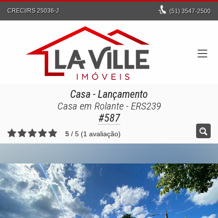
CRECI/RS 25036-J
(51)
3547-2500
Casa
- Lançamento
Casa em Rolante - ERS239
#587
5
/
5
(
1
avaliação)