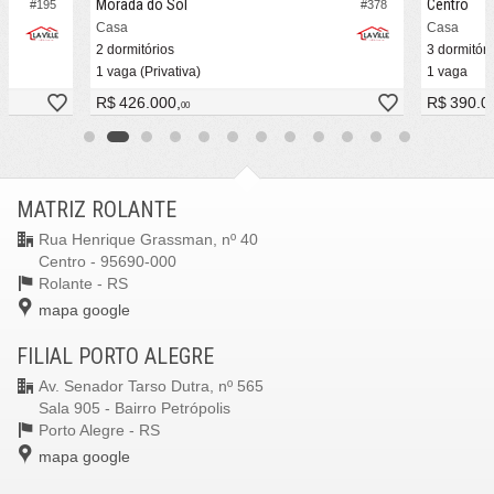
Morada do Sol
Centro
#195
#378
Casa
Casa
2 dormitórios
3 dormitóri
1 vaga (Privativa)
1 vaga
R$ 426.000,
R$ 390.0
00
MATRIZ ROLANTE
Rua Henrique Grassman, nº 40
Centro - 95690-000
Rolante -
RS
mapa google
FILIAL PORTO ALEGRE
Av. Senador Tarso Dutra, nº 565
Sala 905 - Bairro Petrópolis
Porto Alegre -
RS
mapa google