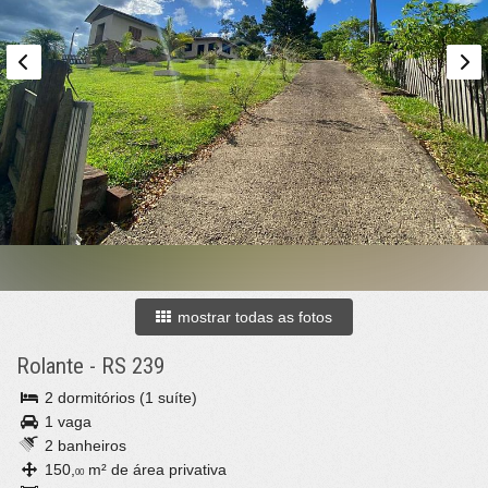
mostrar todas as fotos
Rolante
-
RS 239
2 dormitórios (1 suíte)
1 vaga
2 banheiros
150,
m² de área privativa
00