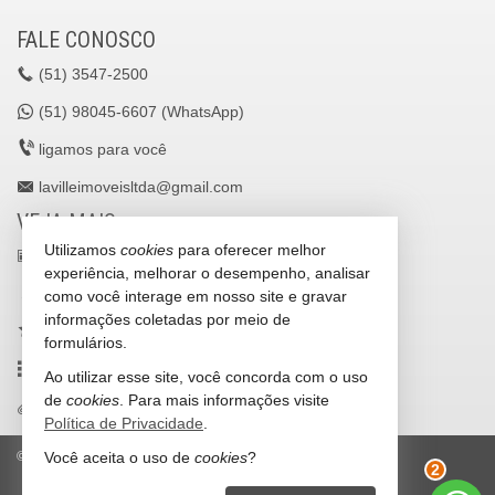
FALE CONOSCO
(51)
3547-2500
(51)
98045-6607 (WhatsApp)
ligamos para você
lavilleimoveisltda@gmail.com
VEJA MAIS
Utilizamos
cookies
para oferecer melhor
receba nosso newsletter
experiência, melhorar o desempenho, analisar
cadastre seu imóvel
como você interage em nosso site e gravar
informações coletadas por meio de
imóveis favoritos
formulários.
mapa de imóveis
Ao utilizar esse site, você concorda com o uso
de
cookies
. Para mais informações visite
trabalhe conosco
Política de Privacidade
.
Você aceita o uso de
cookies
?
©
2026
CRECI/RS 25036-J
Política de Privacidade
2