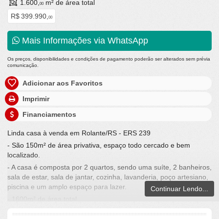
1.600,
m² de área total
00
R$ 399.990,
00
Mais Informações via WhatsApp
Os preços, disponibilidades e condições de pagamento poderão ser alterados sem prévia
comunicação.
Adicionar aos Favoritos
Imprimir
Financiamentos
Linda casa à venda em Rolante/RS - ERS 239
- São 150m² de área privativa, espaço todo cercado e bem
localizado.
- A casa é composta por 2 quartos, sendo uma suíte, 2 banheiros,
sala de estar, sala de jantar, cozinha, lavanderia, poço artesiano,
piscina e um amplo espaço para lazer.
Continuar Lendo...
- 1600m² de área total
Investimento: R$399.990,00