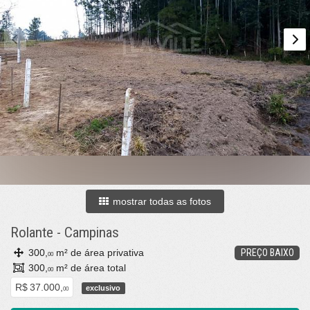
mostrar todas as fotos
Rolante
-
Campinas
300,
m² de área privativa
PREÇO BAIXO
00
300,
m² de área total
00
R$ 37.000,
exclusivo
00