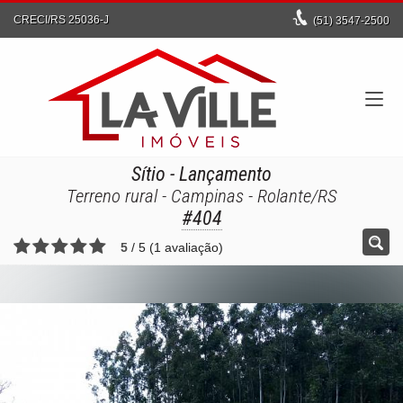
CRECI/RS 25036-J
(51)
3547-2500
Sítio
- Lançamento
Terreno rural - Campinas - Rolante/RS
#404
5
/
5
(
1
avaliação)