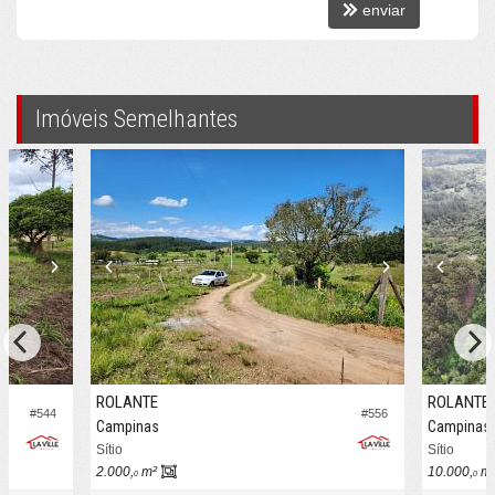
enviar
Imóveis Semelhantes
ROLANTE
ROLANTE
#544
#556
Campinas
Campinas
Sítio
Sítio
2.000,
m²
10.000,
m
0
0