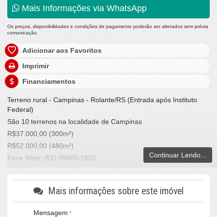
Mais Informações via WhatsApp
Os preços, disponibilidades e condições de pagamento poderão ser alterados sem prévia
comunicação.
Adicionar aos Favoritos
Imprimir
Financiamentos
Terreno rural - Campinas - Rolante/RS (Entrada após Instituto
Federal)
São 10 terrenos na localidade de Campinas
R$37.000,00 (300m²)
R$52.000,00 (480m²)
Continuar Lendo...
Fone Wats: (51) 99960-1820
LA VILLE IMÓVEIS
CRECI/RS 25036-J - Rolante / RS
Mais informações sobre este imóvel
Mensagem