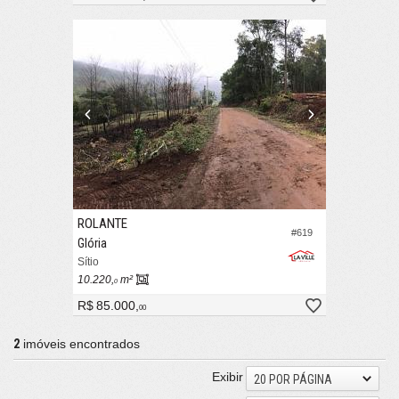
ROLANTE
#619
Glória
Sítio
10.220,
m²
0
R$ 85.000,
00
2
imóveis encontrados
Exibir
20 POR PÁGINA