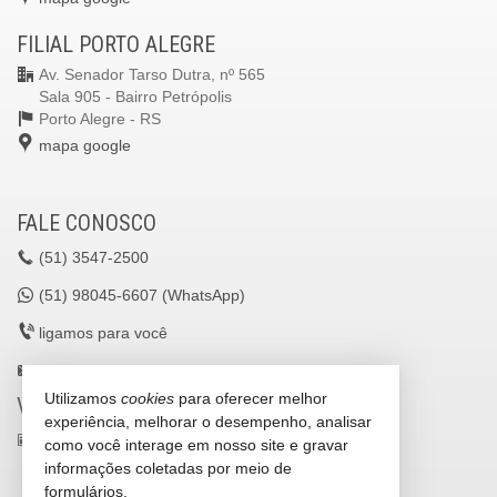
FILIAL PORTO ALEGRE
Av. Senador Tarso Dutra, nº 565
Sala 905 - Bairro Petrópolis
Porto Alegre -
RS
mapa google
FALE CONOSCO
(51)
3547-2500
(51)
98045-6607 (WhatsApp)
ligamos para você
lavilleimoveisltda@gmail.com
Utilizamos
cookies
para oferecer melhor
VEJA MAIS
experiência, melhorar o desempenho, analisar
receba nosso newsletter
como você interage em nosso site e gravar
informações coletadas por meio de
cadastre seu imóvel
formulários.