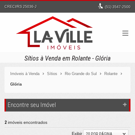
CRECI/RS 25036-J
(51)
3547-2500
Sítios à Venda em Rolante - Glória
Imóveis à Venda
Sítios
Rio Grande do Sul
Rolante
Glória
Encontre seu Imóvel
2
imóveis encontrados
Exibir
20 POR PÁGINA