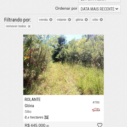
Ordenar por
DATA MAIS RECENTE
Filtrando por:
venda
rolante
glória
sítio
remover todos
ROLANTE
#786
Glória
Sítio
8,
hectares
4
R$ 445.000,
00