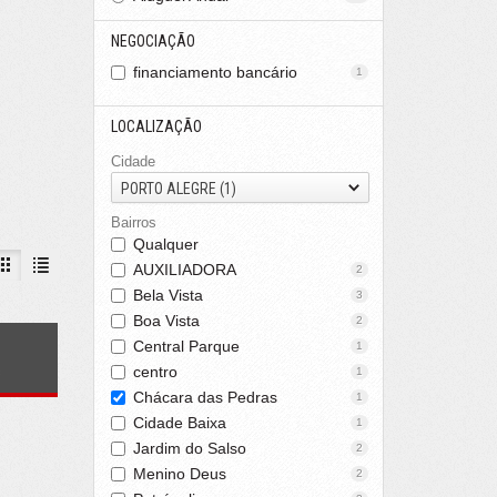
NEGOCIAÇÃO
financiamento bancário
1
LOCALIZAÇÃO
Cidade
PORTO ALEGRE (1)
Bairros
Qualquer
AUXILIADORA
2
Bela Vista
3
Boa Vista
2
Central Parque
1
s
centro
1
Chácara das Pedras
1
Cidade Baixa
1
Jardim do Salso
2
Menino Deus
2