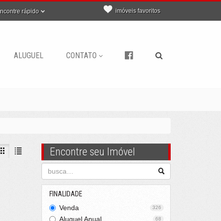
imóveis favoritos
ncontre rápido
ALUGUEL
CONTATO
Encontre seu Imóvel
FINALIDADE
Venda
326
Aluguel Anual
68