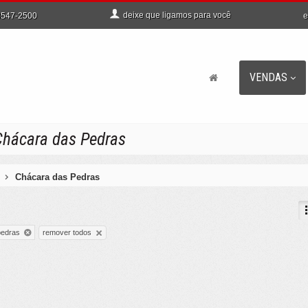
deixe que
ligamos para você
e
547-2500
VENDAS
Chácara das Pedras
Chácara das Pedras
remover todos
pedras