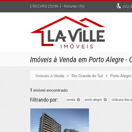
CRECI/RS 25036-J
- Rolante /
RS
(51)
3
Imóveis à Venda em Porto Alegre - 
Imóveis à Venda
Rio Grande do Sul
Porto Alegre
1
imóvel encontrado
Filtrando por:
venda
porto alegre
chácara das 