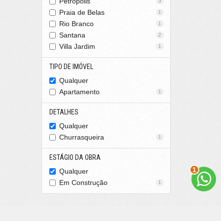
Petrópolis
3
Praia de Belas
1
Rio Branco
1
Santana
2
Villa Jardim
1
TIPO DE IMÓVEL
Qualquer
Apartamento
1
DETALHES
Qualquer
Churrasqueira
1
ESTÁGIO DA OBRA
1
Qualquer
Em Construção
1