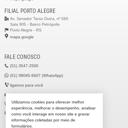
FILIAL PORTO ALEGRE
Av. Senador Tarso Dutra, nº 565
Sala 905 - Bairro Petrópolis
Porto Alegre -
RS
mapa google
FALE CONOSCO
(51)
3547-2500
(51)
98045-6607 (WhatsApp)
ligamos para você
lavilleimoveisltda@gmail.com
Utilizamos
cookies
para oferecer melhor
VEJA MAIS
experiência, melhorar o desempenho, analisar
receba nosso newsletter
como você interage em nosso site e gravar
informações coletadas por meio de
cadastre seu imóvel
formulários.