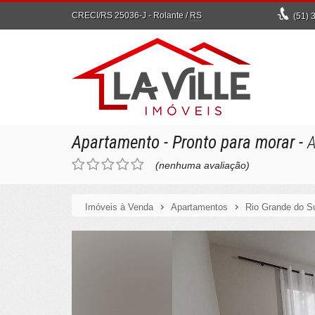
CRECI/RS 25036-J
- Rolante /
RS
(51)
3
Apartamento
- Pronto para morar
-
A
(nenhuma avaliação)
Imóveis à Venda
Apartamentos
Rio Grande do S