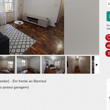
R
Os
al
ndar) - Em frente ao Banrisul
Não possui garagem)