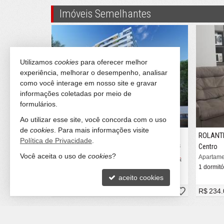
Imóveis Semelhantes
Utilizamos
cookies
para oferecer melhor
experiência, melhorar o desempenho, analisar
como você interage em nosso site e gravar
informações coletadas por meio de
formulários.
Ao utilizar esse site, você concorda com o uso
de
cookies
. Para mais informações visite
TAQUARA
ROLANT
Política de Privacidade
.
Recreio
Centro
#514
#513
Você aceita o uso de
cookies
?
Apartamento
Apartame
3 dormitórios (1 suíte)
1 dormitó
1 vaga (Privativa)
aceito cookies
R$ 432.679,
R$ 234.
89