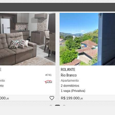
E
ROLANTE
Rio Branco
#741
nto
Apartamento
rio
2 dormitórios
1 vaga (Privativa)
000,
R$ 199.000,
00
00