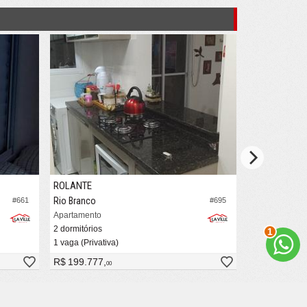
ROLANTE
ROLANTE
Rio Branco
Rio Branco
#661
#695
Apartamento
Apartamento
2 dormitórios
2 dormitórios
2
1 vaga (Privativa)
1 vaga (Privati
R$ 199.777,
R$ 174.990,
00
0