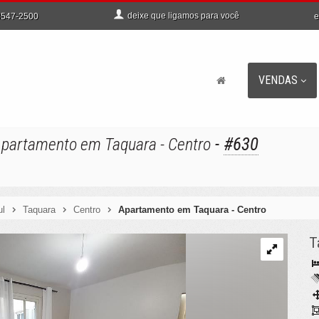
deixe que
ligamos para você
e
547-2500
VENDAS
-
#630
partamento em Taquara - Centro
ul
Taquara
Centro
Apartamento em Taquara - Centro
T