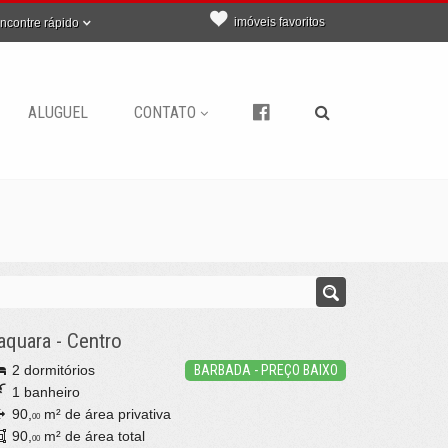
imóveis favoritos
ncontre rápido
ALUGUEL
CONTATO
aquara
-
Centro
2 dormitórios
BARBADA - PREÇO BAIXO
1 banheiro
90,
m² de área privativa
00
90,
m² de área total
00