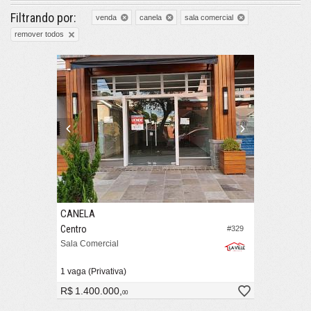
Filtrando por:
venda
canela
sala comercial
remover todos
CANELA
Centro
#329
Sala Comercial
1 vaga (Privativa)
R$ 1.400.000,
00