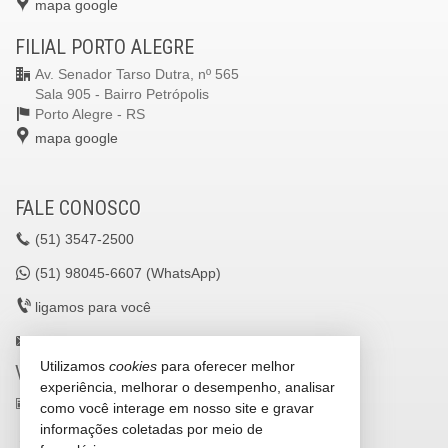
mapa google
FILIAL PORTO ALEGRE
Av. Senador Tarso Dutra, nº 565
Sala 905 - Bairro Petrópolis
Porto Alegre -
RS
mapa google
FALE CONOSCO
(51)
3547-2500
(51)
98045-6607 (WhatsApp)
ligamos para você
lavilleimoveisltda@gmail.com
Utilizamos
cookies
para oferecer melhor
VEJA MAIS
experiência, melhorar o desempenho, analisar
receba nosso newsletter
como você interage em nosso site e gravar
informações coletadas por meio de
cadastre seu imóvel