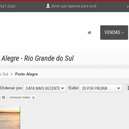
deixe que
ligamos para você
e
547-2500
VENDAS
Alegre - Rio Grande do Sul
o Sul
Porto Alegre
Ordenar por
Exibir
DATA MAIS RECENTE
20 POR PÁGINA
remover todos
l