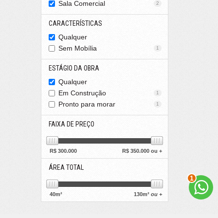
Sala Comercial
2
CARACTERÍSTICAS
Qualquer
Sem Mobília
1
ESTÁGIO DA OBRA
Qualquer
Em Construção
1
Pronto para morar
1
FAIXA DE PREÇO
R$
300.000
R$
350.000 ou +
ÁREA TOTAL
2
40
m²
130
m²
ou +