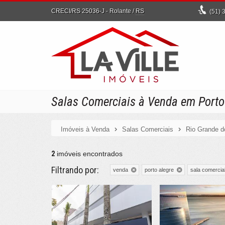
CRECI/RS 25036-J
- Rolante /
RS
(51)
3
Salas Comerciais à Venda em Porto 
Imóveis à Venda
Salas Comerciais
Rio Grande d
2
imóveis encontrados
Filtrando por:
venda
porto alegre
sala comercia