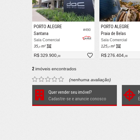
PORTO ALEGRE
PORTO ALEGRE
#490
Santana
Praia de Belas
Sala Comercial
Sala Comercial
35,
m²
125,
m²
0
0
R$ 329.900,
R$ 276.404,
00
00
2
imóveis encontrados
(nenhuma avaliação)
Quer vender seu imóvel?
Cadastre-se e anuncie conosco