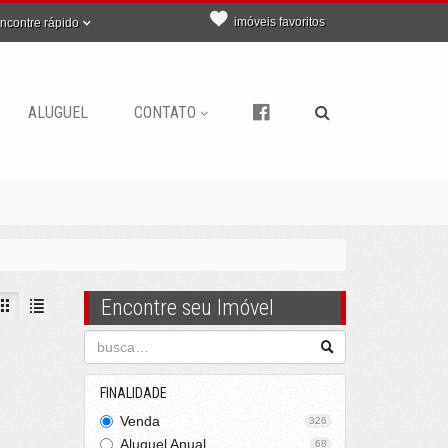
imóveis favoritos
ncontre rápido
ALUGUEL
CONTATO
Encontre seu Imóvel
FINALIDADE
Venda
326
Aluguel Anual
68