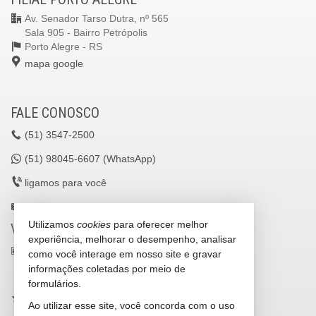
Av. Senador Tarso Dutra, nº 565
Sala 905 - Bairro Petrópolis
Porto Alegre -
RS
mapa google
FALE CONOSCO
(51)
3547-2500
(51)
98045-6607 (WhatsApp)
ligamos para você
lavilleimoveisltda@gmail.com
Utilizamos
cookies
para oferecer melhor
VEJA MAIS
experiência, melhorar o desempenho, analisar
receba nosso newsletter
como você interage em nosso site e gravar
informações coletadas por meio de
cadastre seu imóvel
formulários.
imóveis favoritos
Ao utilizar esse site, você concorda com o uso