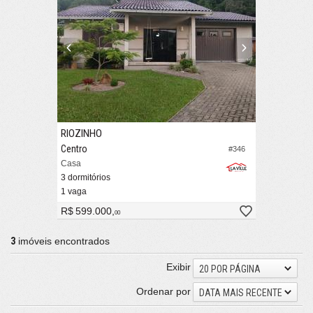
RIOZINHO
Centro
#346
Casa
3 dormitórios
1 vaga
R$ 599.000,
00
3
imóveis encontrados
Exibir
20 POR PÁGINA
Ordenar por
DATA MAIS RECENTE