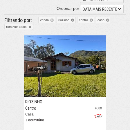
Ordenar por
DATA MAIS RECENTE
Filtrando por:
venda
riozinho
centro
casa
remover todos
RIOZINHO
Centro
#880
Casa
1 dormitório