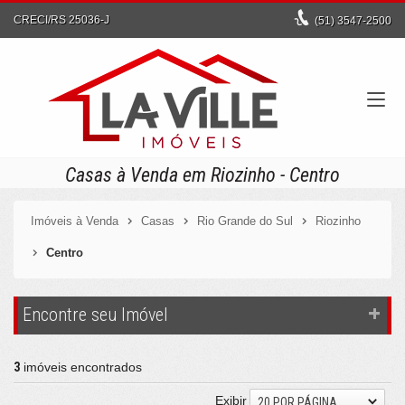
CRECI/RS 25036-J
(51)
3547-2500
Casas à Venda em Riozinho - Centro
Imóveis à Venda
Casas
Rio Grande do Sul
Riozinho
Centro
Encontre seu Imóvel
3
imóveis encontrados
Exibir
20 POR PÁGINA