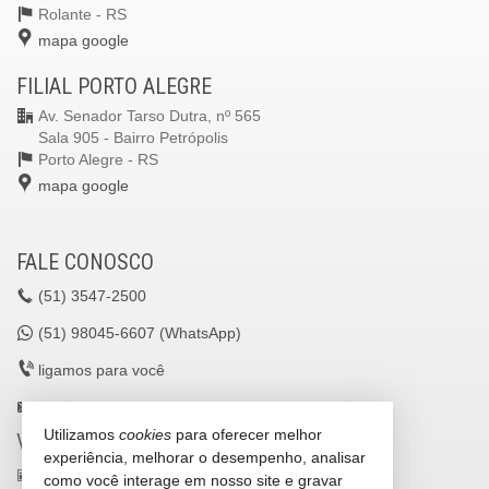
Rolante -
RS
mapa google
FILIAL PORTO ALEGRE
Av. Senador Tarso Dutra, nº 565
Sala 905 - Bairro Petrópolis
Porto Alegre -
RS
mapa google
FALE CONOSCO
(51)
3547-2500
(51)
98045-6607 (WhatsApp)
ligamos para você
lavilleimoveisltda@gmail.com
Utilizamos
cookies
para oferecer melhor
VEJA MAIS
experiência, melhorar o desempenho, analisar
receba nosso newsletter
como você interage em nosso site e gravar