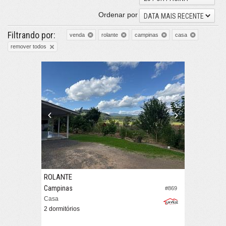
Ordenar por
DATA MAIS RECENTE
Filtrando por:
venda
rolante
campinas
casa
remover todos
ROLANTE
Campinas
#869
Casa
2 dormitórios