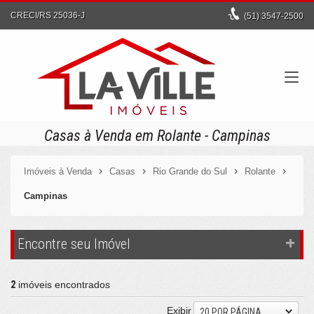
CRECI/RS 25036-J
(51)
3547-2500
Casas à Venda em Rolante - Campinas
Imóveis à Venda
Casas
Rio Grande do Sul
Rolante
Campinas
Encontre seu Imóvel
2
imóveis encontrados
Exibir
20 POR PÁGINA