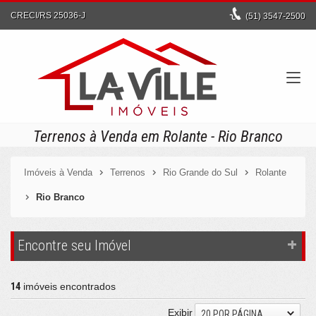
CRECI/RS 25036-J
(51)
3547-2500
Terrenos à Venda em Rolante - Rio Branco
Imóveis à Venda
Terrenos
Rio Grande do Sul
Rolante
Rio Branco
Encontre seu Imóvel
14
imóveis encontrados
Exibir
20 POR PÁGINA