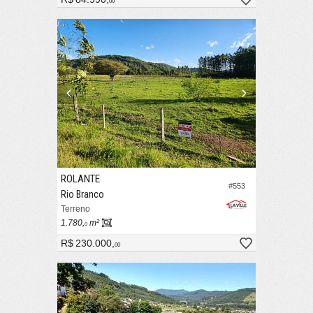
00
ROLANTE
#553
Rio Branco
Terreno
1.780,
m²
0
R$ 230.000,
00