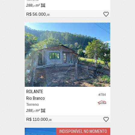
288,
m²
0
R$ 56.000,
00
ROLANTE
#784
Rio Branco
Terreno
288,
m²
0
R$ 110.000,
00
INDISPONÍVEL NO MOMENTO