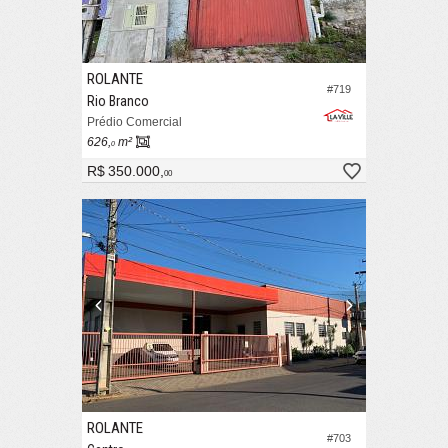
ROLANTE
#719
Rio Branco
Prédio Comercial
626,
m²
0
R$ 350.000,
00
ROLANTE
#703