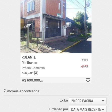
ROLANTE
#464
Rio Branco
Prédio Comercial
600,
m²
0
R$ 690.000,
00
7
imóveis encontrados
Exibir
20 POR PÁGINA
Ordenar por
DATA MAIS RECENTE