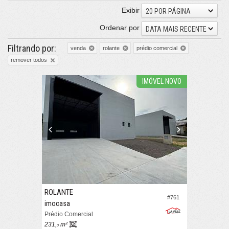
Exibir
20 POR PÁGINA
Ordenar por
DATA MAIS RECENTE
Filtrando por:
venda
rolante
prédio comercial
remover todos
IMÓVEL NOVO
ROLANTE
#761
imocasa
Prédio Comercial
231,
m²
0