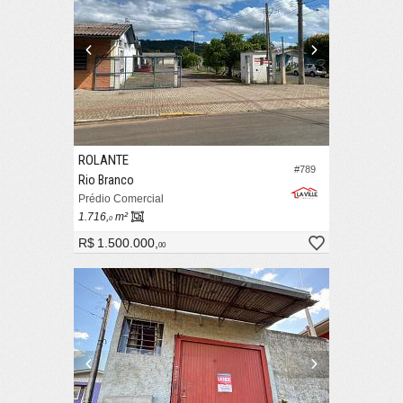
ROLANTE
#789
Rio Branco
Prédio Comercial
1.716,
m²
0
R$ 1.500.000,
00