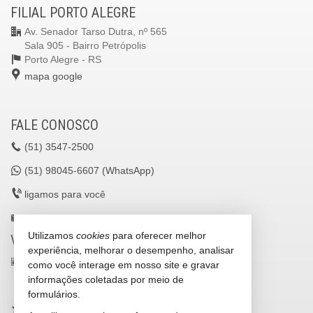
FILIAL PORTO ALEGRE
Av. Senador Tarso Dutra, nº 565
Sala 905 - Bairro Petrópolis
Porto Alegre -
RS
mapa google
FALE CONOSCO
(51)
3547-2500
(51)
98045-6607 (WhatsApp)
ligamos para você
lavilleimoveisltda@gmail.com
Utilizamos
cookies
para oferecer melhor
VEJA MAIS
experiência, melhorar o desempenho, analisar
receba nosso newsletter
como você interage em nosso site e gravar
informações coletadas por meio de
cadastre seu imóvel
formulários.
imóveis favoritos