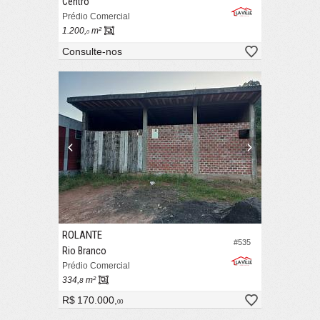
Centro
Prédio Comercial
1.200,
m²
0
Consulte-nos
ROLANTE
#535
Rio Branco
Prédio Comercial
334,
m²
8
R$ 170.000,
00