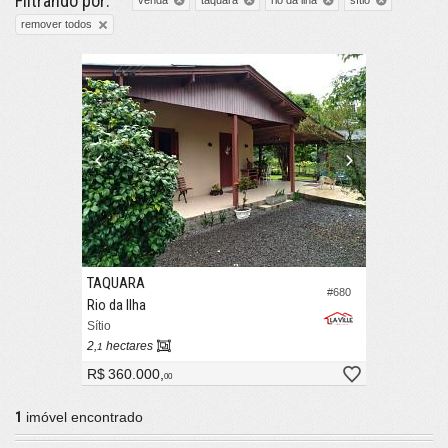
Filtrando por:
venda
taquara
rio da ilha
sítio
remover todos
TAQUARA
#680
Rio da Ilha
Sítio
2,
hectares
1
R$ 360.000,
00
1
imóvel encontrado