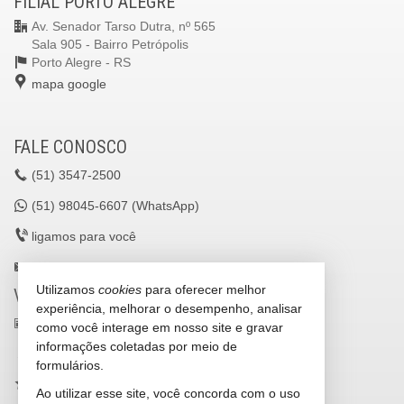
FILIAL PORTO ALEGRE
Av. Senador Tarso Dutra, nº 565
Sala 905 - Bairro Petrópolis
Porto Alegre -
RS
mapa google
FALE CONOSCO
(51)
3547-2500
(51)
98045-6607 (WhatsApp)
ligamos para você
lavilleimoveisltda@gmail.com
Utilizamos
cookies
para oferecer melhor
VEJA MAIS
experiência, melhorar o desempenho, analisar
receba nosso newsletter
como você interage em nosso site e gravar
informações coletadas por meio de
cadastre seu imóvel
formulários.
imóveis favoritos
Ao utilizar esse site, você concorda com o uso