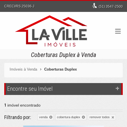
CRECI/RS 25036-J
(51)
3547-2500
Coberturas Duplex à Venda
Imóveis à Venda
Coberturas Duplex
Encontre seu Imóvel
1
imóvel encontrado
Filtrando por:
remover todos
venda
cobertura duplex