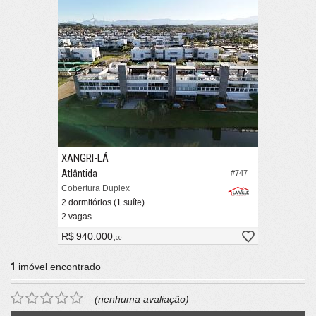
XANGRI-LÁ
Atlântida
#747
Cobertura Duplex
2 dormitórios (1 suíte)
2 vagas
R$ 940.000,
00
1
imóvel encontrado
(nenhuma avaliação)