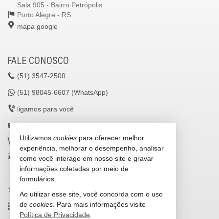
Sala 905 - Bairro Petrópolis
Porto Alegre -
RS
mapa google
FALE CONOSCO
(51)
3547-2500
(51)
98045-6607 (WhatsApp)
ligamos para você
lavilleimoveisltda@gmail.com
Utilizamos
cookies
para oferecer melhor
VEJA MAIS
experiência, melhorar o desempenho, analisar
receba nosso newsletter
como você interage em nosso site e gravar
informações coletadas por meio de
cadastre seu imóvel
formulários.
imóveis favoritos
Ao utilizar esse site, você concorda com o uso
de
cookies
. Para mais informações visite
mapa de imóveis
Política de Privacidade
.