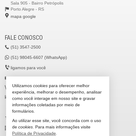
Sala 905 - Bairro Petrópolis
Porto Alegre -
RS
mapa google
FALE CONOSCO
(51)
3547-2500
(51)
98045-6607 (WhatsApp)
ligamos para você
lavilleimoveisltda@gmail.com
Utilizamos
cookies
para oferecer melhor
VEJA MAIS
experiência, melhorar o desempenho, analisar
receba nosso newsletter
como você interage em nosso site e gravar
informações coletadas por meio de
cadastre seu imóvel
formulários.
imóveis favoritos
Ao utilizar esse site, você concorda com o uso
de
cookies
. Para mais informações visite
mapa de imóveis
Política de Privacidade
.