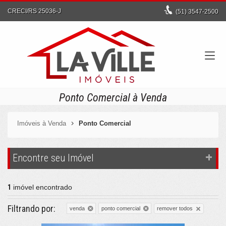
CRECI/RS 25036-J
(51)
3547-2500
Ponto Comercial à Venda
Imóveis à Venda
Ponto Comercial
Encontre seu Imóvel
1
imóvel encontrado
Filtrando por:
remover todos
venda
ponto comercial