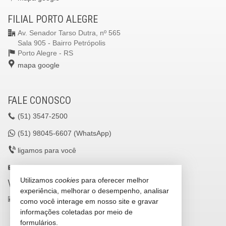
FILIAL PORTO ALEGRE
Av. Senador Tarso Dutra, nº 565
Sala 905 - Bairro Petrópolis
Porto Alegre -
RS
mapa google
FALE CONOSCO
(51)
3547-2500
(51)
98045-6607 (WhatsApp)
ligamos para você
lavilleimoveisltda@gmail.com
Utilizamos
cookies
para oferecer melhor
VEJA MAIS
experiência, melhorar o desempenho, analisar
receba nosso newsletter
como você interage em nosso site e gravar
informações coletadas por meio de
cadastre seu imóvel
formulários.