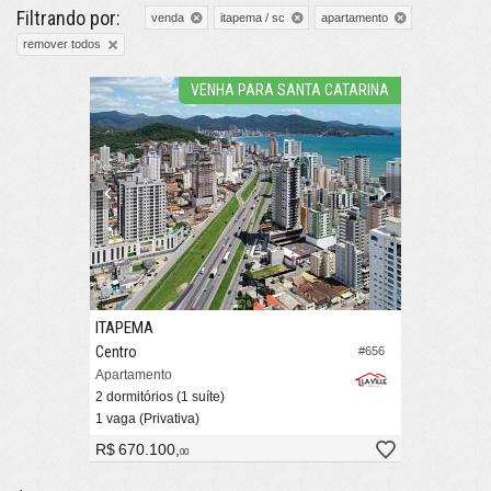
Filtrando por:
venda
itapema / sc
apartamento
remover todos
VENHA PARA SANTA CATARINA
ITAPEMA
Centro
#656
Apartamento
2 dormitórios (1 suíte)
1 vaga (Privativa)
R$ 670.100,
00